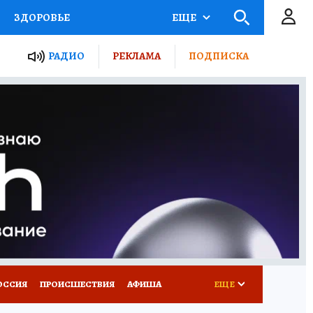
ЗДОРОВЬЕ
ЕЩЕ
ТЫ РОССИИ
АФИША
РАДИО
РЕКЛАМА
ПОДПИСКА
КРЕТЫ
ПУТЕВОДИТЕЛЬ
 ЖЕЛЕЗА
ТУРИЗМ
Д ПОТРЕБИТЕЛЯ
ВСЕ О КП
ОССИЯ
ПРОИСШЕСТВИЯ
АФИША
ЕЩЕ