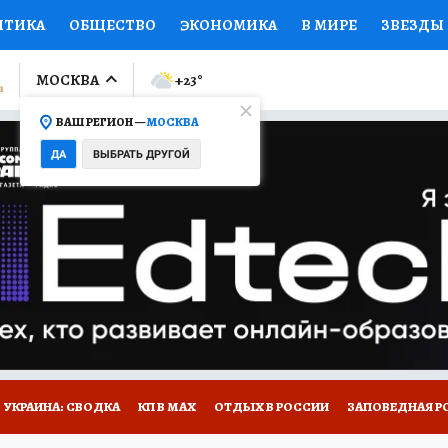
ИТИКА
ОБЩЕСТВО
ЭКОНОМИКА
В МИРЕ
ЗВЕЗДЫ
ЛУМНИСТЫ
ПРОИСШЕСТВИЯ
НАЦИОНАЛЬНЫЕ ПРОЕК
МОСКВА
+23
°
ВАШ РЕГИОН —
МОСКВА
Ы
ОТКРЫВАЕМ МИР
Я ЗНАЮ
СЕМЬЯ
ЖЕНСКИЕ СЕ
ДА
ВЫБРАТЬ ДРУГОЙ
ПРОМОКОДЫ
СЕРИАЛЫ
СПЕЦПРОЕКТЫ
ДЕФИЦИТ
ВИЗОР
КОЛЛЕКЦИИ
КОНКУРСЫ
РАБОТА У НАС
ГИ
НА САЙТЕ
УКРАИНА: СВОДКА
КП В МАХ
ОТДЫХ В РОССИИ
ЗАПОВЕДНАЯ Р