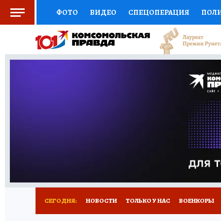
ФОТО
ВИДЕО
СПЕЦОПЕРАЦИЯ
ПОЛ
СОЦПОДДЕРЖКА
НАУКА
СПОРТ
КО
ВЫБОР ЭКСПЕРТОВ
ДОКТОР
ФИНАНС
КНИЖНАЯ ПОЛКА
ПРОГНОЗЫ НА СПОРТ
ПРЕСС-ЦЕНТР
НЕДВИЖИМОСТЬ
ТЕЛЕ
РАДИО КП
РЕКЛАМА
ТЕСТЫ
НОВОЕ 
СЕГОДНЯ:
НОВОСТИ
ТОЛЬКО У НАС
ВОЕНКОРЫ