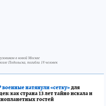
узовиком в новой Москве
озле Подольска, погибли 18 человек
 военные натянули «сетку»
для
в: как страна 13 лет тайно искала и
инопланетных гостей