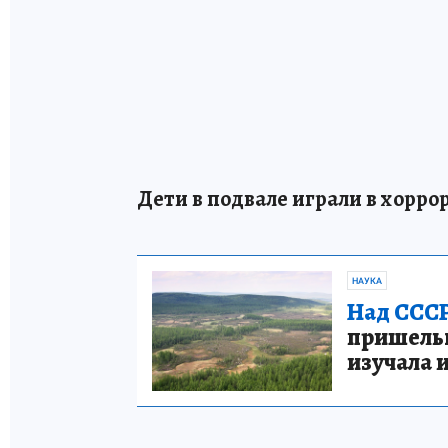
Дети в подвале играли в хорро
НАУКА
Над СССР
пришельце
изучала 