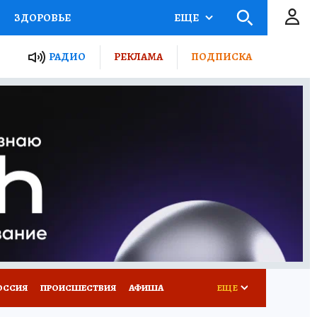
ЗДОРОВЬЕ
ЕЩЕ
ТЫ РОССИИ
АФИША
РАДИО
РЕКЛАМА
ПОДПИСКА
КРЕТЫ
ПУТЕВОДИТЕЛЬ
 ЖЕЛЕЗА
ТУРИЗМ
Д ПОТРЕБИТЕЛЯ
ВСЕ О КП
ОССИЯ
ПРОИСШЕСТВИЯ
АФИША
ЕЩЕ