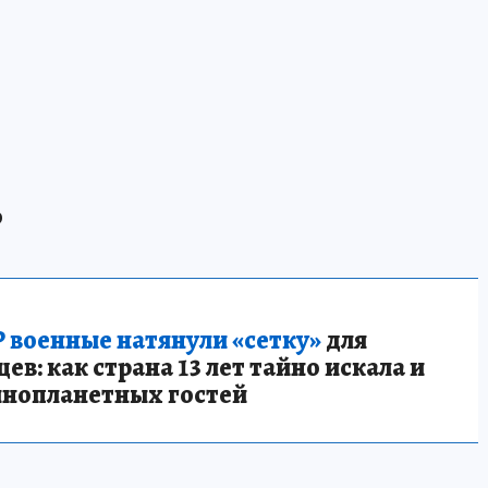
р
 военные натянули «сетку»
для
в: как страна 13 лет тайно искала и
инопланетных гостей