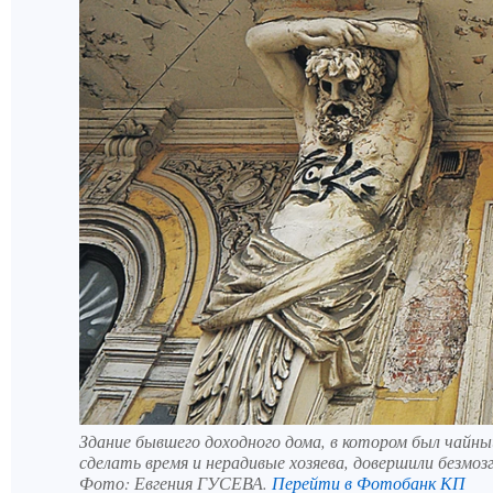
Здание бывшего доходного дома, в котором был чайны
сделать время и нерадивые хозяева, довершили безмоз
Фото:
Евгения ГУСЕВА.
Перейти в Фотобанк КП