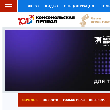
ФОТО
ВИДЕО
СПЕЦОПЕРАЦИЯ
ПОЛ
СОЦПОДДЕРЖКА
НАУКА
СПОРТ
КО
ВЫБОР ЭКСПЕРТОВ
ДОКТОР
ФИНАНС
КНИЖНАЯ ПОЛКА
ПРОГНОЗЫ НА СПОРТ
ПРЕСС-ЦЕНТР
НЕДВИЖИМОСТЬ
ТЕЛЕ
РАДИО КП
РЕКЛАМА
ТЕСТЫ
НОВОЕ 
СЕГОДНЯ:
НОВОСТИ
ТОЛЬКО У НАС
ВОЕНКОРЫ