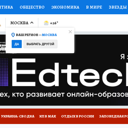
ИТИКА
ОБЩЕСТВО
ЭКОНОМИКА
В МИРЕ
ЗВЕЗДЫ
ЛУМНИСТЫ
ПРОИСШЕСТВИЯ
НАЦИОНАЛЬНЫЕ ПРОЕК
МОСКВА
+26
°
ВАШ РЕГИОН —
МОСКВА
Ы
ОТКРЫВАЕМ МИР
Я ЗНАЮ
СЕМЬЯ
ЖЕНСКИЕ СЕ
ДА
ВЫБРАТЬ ДРУГОЙ
ПРОМОКОДЫ
СЕРИАЛЫ
СПЕЦПРОЕКТЫ
ДЕФИЦИТ
ВИЗОР
КОЛЛЕКЦИИ
КОНКУРСЫ
РАБОТА У НАС
ГИ
НА САЙТЕ
УКРАИНА: СВОДКА
КП В МАХ
ОТДЫХ В РОССИИ
ЗАПОВЕДНАЯ Р