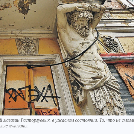
й магазин Расторгуевых, в ужасном состоянии. То, что не смогл
глые хулиганы.