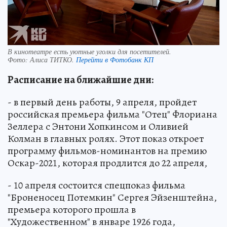
В кинотеатре есть уютные уголки для посетителей.
Фото:
Алиса ТИТКО.
Перейти в Фотобанк КП
Расписание на ближайшие дни:
- в первый день работы, 9 апреля, пройдет
российская премьера фильма "Отец" Флориана
Зеллера с Энтони Хопкинсом и Оливией
Колман в главных ролях. Этот показ откроет
программу фильмов-номинантов на премию
Оскар-2021, которая продлится до 22 апреля,
- 10 апреля состоится спецпоказ фильма
"Броненосец Потемкин" Сергея Эйзенштейна,
премьера которого прошла в
"Художественном" в январе 1926 года,