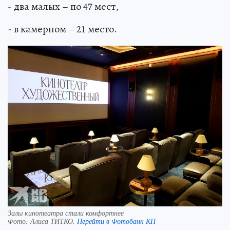
- два малых – по 47 мест,
- в камерном – 21 место.
Залы кинотеатра стали комфортнее
Фото:
Алиса ТИТКО.
Перейти в Фотобанк КП