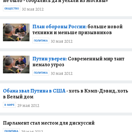
не было - собрались да и уехали из Москвы»
30 мая 2012
ОБЩЕСТВО
План обороны России:
больше новой
техники и меньше призывников
30 мая 2012
ПОЛИТИКА
Путин уверен:
Современный мир таит
немало угроз
30 мая 2012
ПОЛИТИКА
Обама звал Путина в США
- хоть в Кэмп-Дэвид, хоть
в Белый дом
29 мая 2012
В МИРЕ
Парламент стал местом для дискуссий
29 мая 2012
ПОЛИТИКА