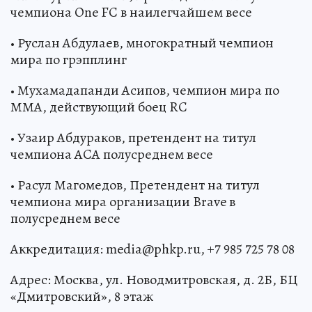
чемпиона One FC в наилегчайшем весе
• Руслан Абдулаев, многократный чемпион
мира по грэпплинг
• Мухамадапанди Асипов, чемпион мира по
ММА, действующий боец RC
• Узаир Абдураков, претендент на титул
чемпиона ACA полусреднем весе
• Расул Магомедов, Претендент на титул
чемпиона мира организации Brave в
полусреднем весе
Аккредитация: media@phkp.ru, +7 985 725 78 08
Адрес: Москва, ул. Новодмитровская, д. 2Б, БЦ
«Дмитровский», 8 этаж