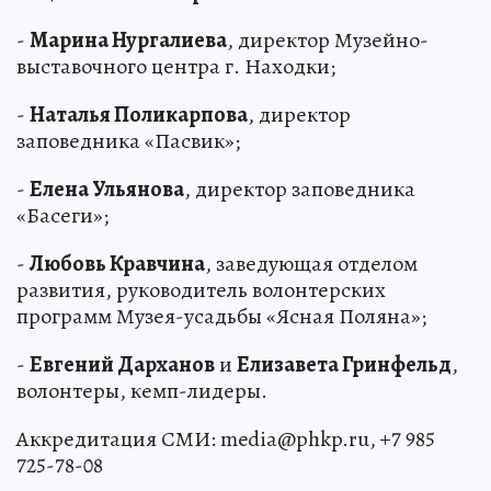
-
Марина Нургалиева
, директор Музейно-
выставочного центра г. Находки;
-
Наталья Поликарпова
, директор
заповедника «Пасвик»;
-
Елена Ульянова
, директор заповедника
«Басеги»;
-
Любовь Кравчина
, заведующая отделом
развития, руководитель волонтерских
программ Музея-усадьбы «Ясная Поляна»;
-
Евгений Дарханов
и
Елизавета Гринфельд
,
волонтеры, кемп-лидеры.
Аккредитация СМИ: media@phkp.ru, +7 985
725-78-08