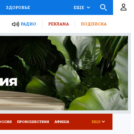
ЗДОРОВЬЕ
ЕЩЕ
ТЫ РОССИИ
АФИША
РАДИО
РЕКЛАМА
ПОДПИСКА
КРЕТЫ
ПУТЕВОДИТЕЛЬ
 ЖЕЛЕЗА
ТУРИЗМ
Д ПОТРЕБИТЕЛЯ
ВСЕ О КП
ОССИЯ
ПРОИСШЕСТВИЯ
АФИША
ЕЩЕ