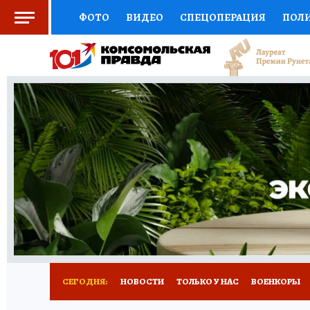
ФОТО
ВИДЕО
СПЕЦОПЕРАЦИЯ
ПОЛ
СОЦПОДДЕРЖКА
НАУКА
СПОРТ
КО
ВЫБОР ЭКСПЕРТОВ
ДОКТОР
ФИНАНС
КНИЖНАЯ ПОЛКА
ПРОГНОЗЫ НА СПОРТ
ПРЕСС-ЦЕНТР
НЕДВИЖИМОСТЬ
ТЕЛЕ
РАДИО КП
РЕКЛАМА
ТЕСТЫ
НОВОЕ 
СЕГОДНЯ:
НОВОСТИ
ТОЛЬКО У НАС
ВОЕНКОРЫ