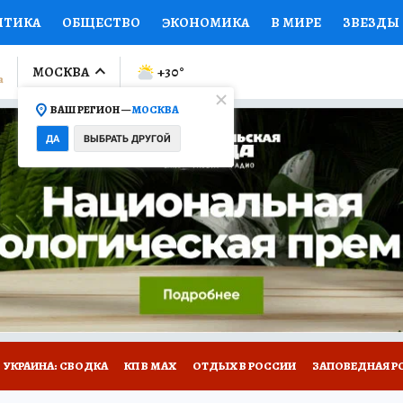
ИТИКА
ОБЩЕСТВО
ЭКОНОМИКА
В МИРЕ
ЗВЕЗДЫ
ЛУМНИСТЫ
ПРОИСШЕСТВИЯ
НАЦИОНАЛЬНЫЕ ПРОЕК
МОСКВА
+30
°
ВАШ РЕГИОН —
МОСКВА
Ы
ОТКРЫВАЕМ МИР
Я ЗНАЮ
СЕМЬЯ
ЖЕНСКИЕ СЕ
ДА
ВЫБРАТЬ ДРУГОЙ
ПРОМОКОДЫ
СЕРИАЛЫ
СПЕЦПРОЕКТЫ
ДЕФИЦИТ
ВИЗОР
КОЛЛЕКЦИИ
КОНКУРСЫ
РАБОТА У НАС
ГИ
НА САЙТЕ
УКРАИНА: СВОДКА
КП В МАХ
ОТДЫХ В РОССИИ
ЗАПОВЕДНАЯ Р