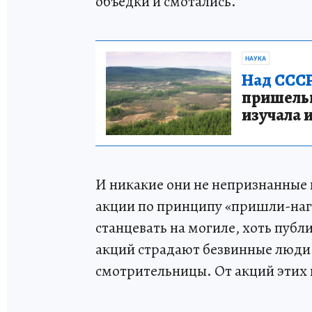
объедки и смотались.
НАУКА
Над СССР
пришельце
изучала 
И никакие они не непризнанные
акции по принципу «пришли-наг
станцевать на могиле, хоть публи
акций страдают безвинные люди
смотрительницы. От акций этих