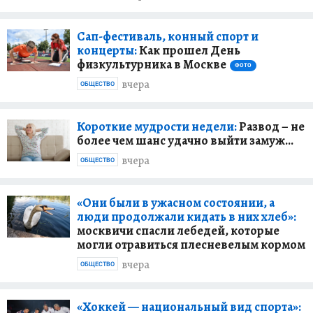
Сап-фестиваль, конный спорт и
концерты:
Как прошел День
физкультурника в Москве
ФОТО
вчера
ОБЩЕСТВО
Короткие мудрости недели:
Развод – не
более чем шанс удачно выйти замуж...
вчера
ОБЩЕСТВО
«Они были в ужасном состоянии, а
люди продолжали кидать в них хлеб»:
москвичи спасли лебедей, которые
могли отравиться плесневелым кормом
вчера
ОБЩЕСТВО
«Хоккей — национальный вид спорта»: