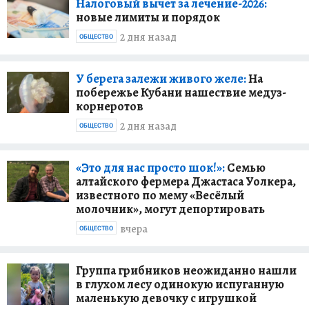
Налоговый вычет за лечение-2026:
новые лимиты и порядок
2 дня назад
ОБЩЕСТВО
У берега залежи живого желе:
На
побережье Кубани нашествие медуз-
корнеротов
2 дня назад
ОБЩЕСТВО
«Это для нас просто шок!»:
Семью
алтайского фермера Джастаса Уолкера,
известного по мему «Весёлый
молочник», могут депортировать
вчера
ОБЩЕСТВО
Группа грибников неожиданно нашли
в глухом лесу одинокую испуганную
маленькую девочку с игрушкой