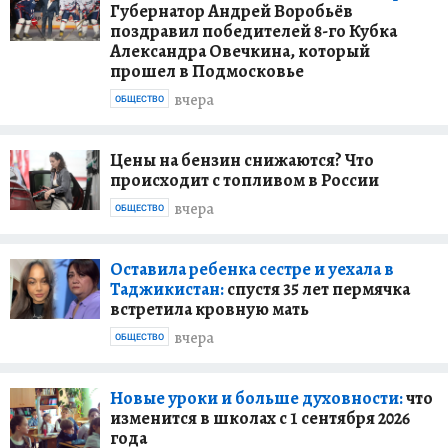
Губернатор Андрей Воробьёв
поздравил победителей 8-го Кубка
Александра Овечкина, который
прошел в Подмосковье
вчера
ОБЩЕСТВО
Цены на бензин снижаются? Что
происходит с топливом в России
вчера
ОБЩЕСТВО
Оставила ребенка сестре и уехала в
Таджикистан:
спустя 35 лет пермячка
встретила кровную мать
вчера
ОБЩЕСТВО
Новые уроки и больше духовности:
что
изменится в школах с 1 сентября 2026
года