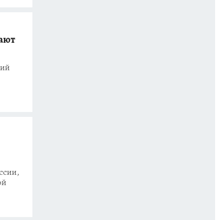
ают
ний
ссии,
ой