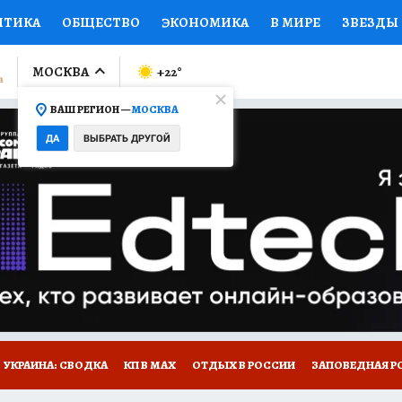
ИТИКА
ОБЩЕСТВО
ЭКОНОМИКА
В МИРЕ
ЗВЕЗДЫ
ЛУМНИСТЫ
ПРОИСШЕСТВИЯ
НАЦИОНАЛЬНЫЕ ПРОЕК
МОСКВА
+22
°
ВАШ РЕГИОН —
МОСКВА
Ы
ОТКРЫВАЕМ МИР
Я ЗНАЮ
СЕМЬЯ
ЖЕНСКИЕ СЕ
ДА
ВЫБРАТЬ ДРУГОЙ
ПРОМОКОДЫ
СЕРИАЛЫ
СПЕЦПРОЕКТЫ
ДЕФИЦИТ
ВИЗОР
КОЛЛЕКЦИИ
КОНКУРСЫ
РАБОТА У НАС
ГИ
НА САЙТЕ
УКРАИНА: СВОДКА
КП В МАХ
ОТДЫХ В РОССИИ
ЗАПОВЕДНАЯ Р