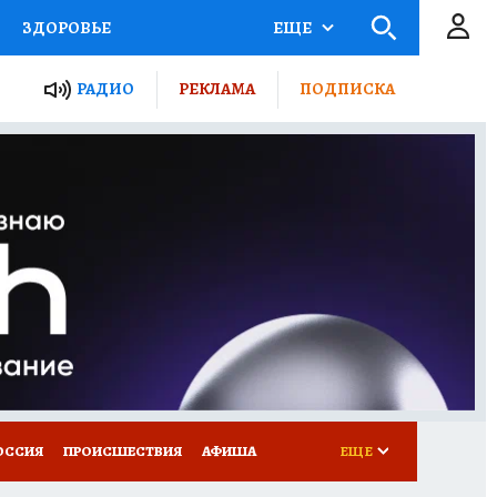
ЗДОРОВЬЕ
ЕЩЕ
ТЫ РОССИИ
АФИША
РАДИО
РЕКЛАМА
ПОДПИСКА
КРЕТЫ
ПУТЕВОДИТЕЛЬ
 ЖЕЛЕЗА
ТУРИЗМ
Д ПОТРЕБИТЕЛЯ
ВСЕ О КП
ОССИЯ
ПРОИСШЕСТВИЯ
АФИША
ЕЩЕ