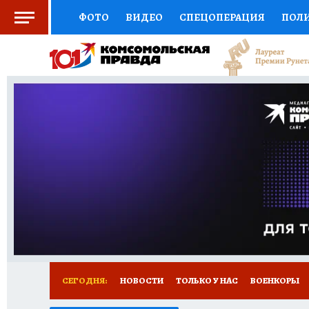
ФОТО
ВИДЕО
СПЕЦОПЕРАЦИЯ
ПОЛ
СОЦПОДДЕРЖКА
НАУКА
СПОРТ
КО
ВЫБОР ЭКСПЕРТОВ
ДОКТОР
ФИНАНС
КНИЖНАЯ ПОЛКА
ПРОГНОЗЫ НА СПОРТ
ПРЕСС-ЦЕНТР
НЕДВИЖИМОСТЬ
ТЕЛЕ
РАДИО КП
РЕКЛАМА
ТЕСТЫ
НОВОЕ 
СЕГОДНЯ:
НОВОСТИ
ТОЛЬКО У НАС
ВОЕНКОРЫ