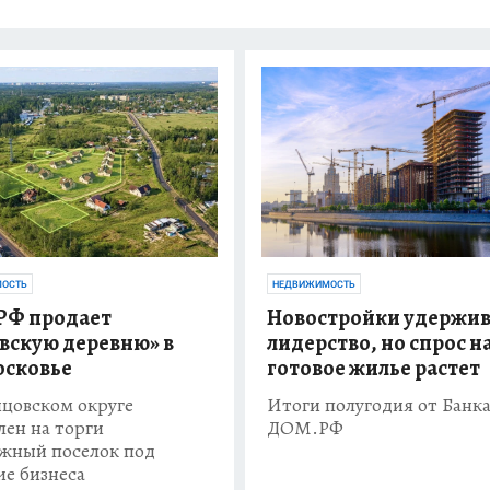
ОСТЬ
НЕДВИЖИМОСТЬ
РФ продает
Новостройки удержи
вскую деревню» в
лидерство, но спрос н
сковье
готовое жилье растет
цовском округе
Итоги полугодия от Банк
лен на торги
ДОМ.РФ
жный поселок под
ие бизнеса