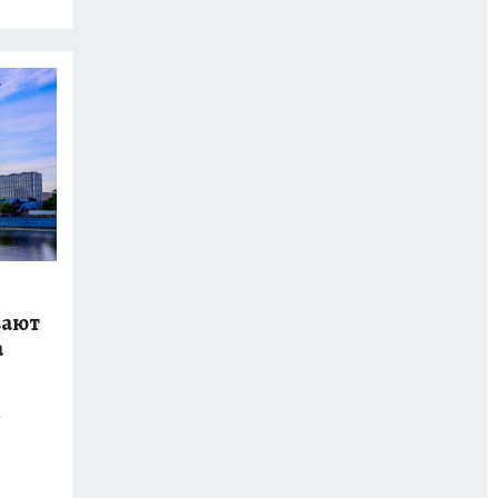
вают
а
а