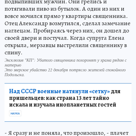
подвыпивших мужчин. Они грелись и
потягивали пиво из бутылок. А один из них и
вовсе мочился прямо у квартиры священника.
Отец Александр возмутился, сделал замечание
наглецам. Пробираясь через них, он дошел до
своей двери и постучал. Когда супруга Елена
открыла, мерзавцы выстрелили священнику в
спину.
Эксклюзив "КП": Убитого священника похоронят у храма рядом с
матерью
Это зверское убийство 22 декабря потрясло жителей спокойного
Подольска.
Над СССР военные натянули «сетку»
для
пришельцев: как страна 13 лет тайно
искала и изучала инопланетных гостей
НАУКА
- Я сразу и не поняла, что произошло, - плачет