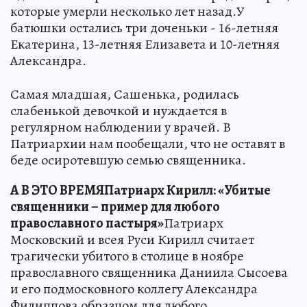
которые умерли несколько лет назад.У
батюшки остались три доченьки - 16-летняя
Екатерина, 13-летняя Елизавета и 10-летняя
Александра.
Самая младшая, Сашенька, родилась
слабенькой девочкой и нуждается в
регулярном наблюдении у врачей. В
Патриархии нам пообещали, что не оставят в
беде осиротевшую семью священника.
А В ЭТО ВРЕМЯ
Патриарх Кирилл: «Убитые
священники – пример для любого
православного пастыря»
Патриарх
Московский и всея Руси Кирилл считает
трагически убитого в столице в ноябре
православного священника Даниила Сысоева
и его подмосковного коллегу Александра
Филиппова образцом для любого