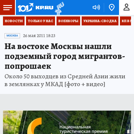
НОВОСТИ
ТОЛЬКО У НАС
ВОЕНКОРЫ
УКРАИНА: СВОДКА
КП В М
26 мая 2011 18:23
МОСКВА
На востоке Москвы нашли
подземный город мигрантов-
попрошаек
Около 50 выходцев из Средней Азии жили
в землянках у МКАД [фото + видео]