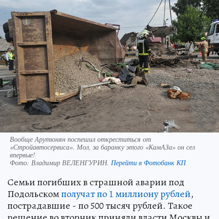
Вообще Арутюнян поспешил откреститься от
«Стройавтосервиса». Мол, за баранку этого «КамАЗа» он сел
впервые!
Фото:
Владимир ВЕЛЕНГУРИН.
Перейти в Фотобанк КП
Семьи погибших в страшной аварии под
Подольском
получат по 1 миллиону рублей
,
пострадавшие - по 500 тысяч рублей. Такое
решение во вторник приняли власти Москвы и