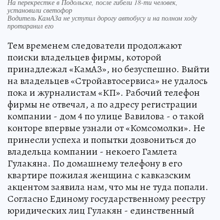
На перекрестке в Подольске, после гибели 18-ти человек,
установили светофор
Водитель КамАЗа не уступил дорогу автобусу и на полном ходу
протаранил его
Тем временем следователи продолжают
поиски владельцев фирмы, которой
принадлежал «КамАЗ», но безуспешно. Выйти
на владельцев «Стройавтосервиса» не удалось
пока и журналистам «КП». Рабочий телефон
фирмы не отвечал, а по адресу регистрации
компании - дом 4 по улице Вавилова - о такой
конторе впервые узнали от «Комсомолки». Не
принесли успеха и попытки дозвониться до
владельца компании - некоего Гамлета
Гулакяна. По домашнему телефону в его
квартире пожилая женщина с кавказским
акцентом заявила нам, что мы не туда попали.
Согласно Единому государственному реестру
юридических лиц Гулакян - единственный