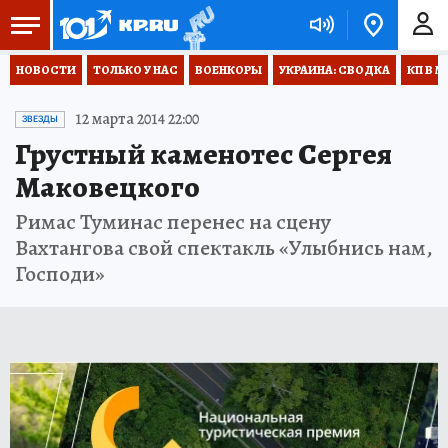
НОВОСТИ
ТОЛЬКО У НАС
ВОЕНКОРЫ
УКРАИНА: СВОДКА
КП В М
12 марта 2014 22:00
ЗВЕЗДЫ
Грустный каменотес Сергея
Маковецкого
Римас Туминас перенес на сцену
Вахтангова свой спектакль «Улыбнись нам,
Господи»