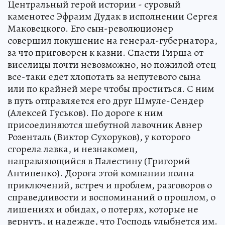
Центральный герой истории - суровый
каменотес Эфраим Дудак в исполнении Сергея
Маковецкого. Его сын-революционер
совершил покушение на генерал-губернатора,
за что приговорен к казни. Спасти Гирша от
виселицы почти невозможно, но пожилой отец
все-таки едет хлопотать за непутевого сына
или по крайней мере чтобы проститься. С ним
в путь отправляется его друг Шмуле-Сендер
(Алексей Гуськов). По дороге к ним
присоединяются шебутной лавочник Авнер
Розенталь (Виктор Сухоруков), у которого
сгорела лавка, и незнакомец,
направляющийся в Палестину (Григорий
Антипенко). Дорога этой компании полна
приключений, встреч и проблем, разговоров о
справедливости и воспоминаний о прошлом, о
лишениях и обидах, о потерях, которые не
вернуть, и надежде, что Господь улыбнется им.