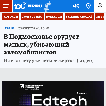
НОВОСТИ
ТОЛЬКО У НАС
ВОЕНКОРЫ
УКРАИНА: СВОДКА
КП В М
20 августа 2014 5:50
МОСКВА
В Подмосковье орудует
маньяк, убивающий
автомобилистов
На его счету уже четыре жертвы [видео]