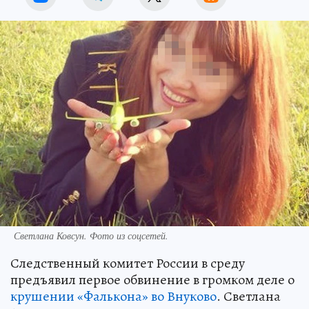
Светлана Ковсун. Фото из соцсетей.
Следственный комитет России в среду
предъявил первое обвинение в громком деле о
крушении «Фалькона» во Внуково
. Светлана