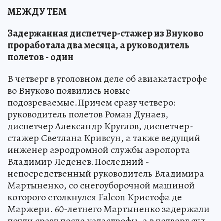
МЕЖДУ ТЕМ
Задержанная диспетчер-стажер из Внуково
проработала два месяца, а руководитель
полетов - один
В четверг в уголовном деле об авиакатастрофе
во Внуково появились новые
подозреваемые.Причем сразу четверо:
руководитель полетов Роман Дунаев,
диспетчер Александр Круглов, диспетчер-
стажер Светлана Кривсун, а также ведущий
инженер аэродромной службы аэропорта
Владимир Леденев.Последний -
непосредственный руководитель Владимира
Мартыненко, со снегоуборочной машиной
которого столкнулся Falcon Кристофа де
Маржери. 60-летнего Мартыненко задержали
почти сразу после катастрофы, а в четверг суд