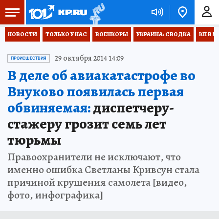
НОВОСТИ
ТОЛЬКО У НАС
ВОЕНКОРЫ
УКРАИНА: СВОДКА
КП В М
29 октября 2014 14:09
ПРОИСШЕСТВИЯ
В деле об авиакатастрофе во
Внуково появилась первая
обвиняемая:
диспетчеру-
стажеру грозит семь лет
тюрьмы
Правоохранители не исключают, что
именно ошибка Светланы Кривсун стала
причиной крушения самолета [видео,
фото, инфографика]