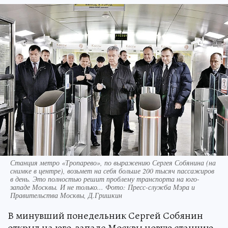
Станция метро «Тропарево», по выражению Сергея Собянина (на
снимке в центре), возьмет на себя больше 200 тысяч пассажиров
в день. Это полностью решит проблему транспорта на юго-
западе Москвы. И не только... Фото: Пресс-служба Мэра и
Правительства Москвы, Д.Гришкин
В минувший понедельник Сергей Собянин
открыл на юго-западе Москвы новую станцию