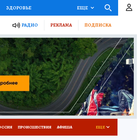
ЗДОРОВЬЕ
ЕЩЕ
ТЫ РОССИИ
АФИША
РАДИО
РЕКЛАМА
ПОДПИСКА
КРЕТЫ
ПУТЕВОДИТЕЛЬ
 ЖЕЛЕЗА
ТУРИЗМ
Д ПОТРЕБИТЕЛЯ
ВСЕ О КП
ОССИЯ
ПРОИСШЕСТВИЯ
АФИША
ЕЩЕ