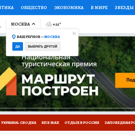
ИТИКА
ОБЩЕСТВО
ЭКОНОМИКА
В МИРЕ
ЗВЕЗДЫ
ЛУМНИСТЫ
ПРОИСШЕСТВИЯ
НАЦИОНАЛЬНЫЕ ПРОЕК
МОСКВА
+25
°
ВАШ РЕГИОН —
МОСКВА
Ы
ОТКРЫВАЕМ МИР
Я ЗНАЮ
СЕМЬЯ
ЖЕНСКИЕ СЕ
ДА
ВЫБРАТЬ ДРУГОЙ
ПРОМОКОДЫ
СЕРИАЛЫ
СПЕЦПРОЕКТЫ
ДЕФИЦИТ
ВИЗОР
КОЛЛЕКЦИИ
КОНКУРСЫ
РАБОТА У НАС
ГИ
НА САЙТЕ
УКРАИНА: СВОДКА
КП В МАХ
ОТДЫХ В РОССИИ
ЗАПОВЕДНАЯ Р