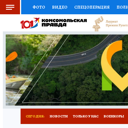
ФОТО
ВИДЕО
СПЕЦОПЕРАЦИЯ
ПОЛ
СОЦПОДДЕРЖКА
НАУКА
СПОРТ
КО
ВЫБОР ЭКСПЕРТОВ
ДОКТОР
ФИНАНС
КНИЖНАЯ ПОЛКА
ПРОГНОЗЫ НА СПОРТ
ПРЕСС-ЦЕНТР
НЕДВИЖИМОСТЬ
ТЕЛЕ
РАДИО КП
РЕКЛАМА
ТЕСТЫ
НОВОЕ 
СЕГОДНЯ:
НОВОСТИ
ТОЛЬКО У НАС
ВОЕНКОРЫ