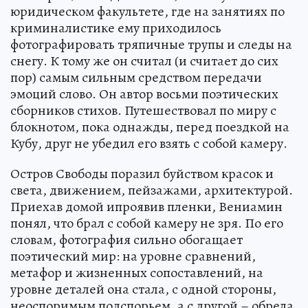
юридическом факультете, где на занятиях по
криминалистике ему приходилось
фотографировать тряпичные трупы и следы на
снегу. К тому же он считал (и считает до сих
пор) самым сильным средством передачи
эмоций слово. Он автор восьми поэтических
сборников стихов. Путешествовал по миру с
блокнотом, пока однажды, перед поездкой на
Кубу, друг не убедил его взять с собой камеру.
Остров Свободы поразил буйством красок и
света, движением, пейзажами, архитектурой.
Приехав домой ипроявив пленки, Вениамин
понял, что брал с собой камеру не зря. По его
словам, фотография сильно обогащает
поэтический мир: на уровне сравнений,
метафор и жизненных сопоставлений, на
уровне деталей она стала, с одной стороны,
неоспоримым подспорьем, а с другой – обрела