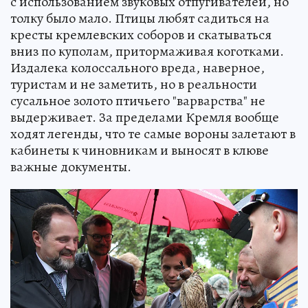
с использованием звуковых отпугивателей, но
толку было мало. Птицы любят садиться на
кресты кремлевских соборов и скатываться
вниз по куполам, притормаживая коготками.
Издалека колоссального вреда, наверное,
туристам и не заметить, но в реальности
сусальное золото птичьего "варварства" не
выдерживает. За пределами Кремля вообще
ходят легенды, что те самые вороны залетают в
кабинеты к чиновникам и выносят в клюве
важные документы.