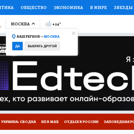
ИТИКА
ОБЩЕСТВО
ЭКОНОМИКА
В МИРЕ
ЗВЕЗДЫ
ЛУМНИСТЫ
ПРОИСШЕСТВИЯ
НАЦИОНАЛЬНЫЕ ПРОЕК
МОСКВА
+24
°
ВАШ РЕГИОН —
МОСКВА
Ы
ОТКРЫВАЕМ МИР
Я ЗНАЮ
СЕМЬЯ
ЖЕНСКИЕ СЕ
ДА
ВЫБРАТЬ ДРУГОЙ
ПРОМОКОДЫ
СЕРИАЛЫ
СПЕЦПРОЕКТЫ
ДЕФИЦИТ
ВИЗОР
КОЛЛЕКЦИИ
КОНКУРСЫ
РАБОТА У НАС
ГИ
НА САЙТЕ
УКРАИНА: СВОДКА
КП В МАХ
ОТДЫХ В РОССИИ
ЗАПОВЕДНАЯ Р