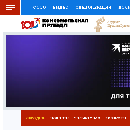
ФОТО
ВИДЕО
СПЕЦОПЕРАЦИЯ
ПОЛ
СОЦПОДДЕРЖКА
НАУКА
СПОРТ
КО
ВЫБОР ЭКСПЕРТОВ
ДОКТОР
ФИНАНС
КНИЖНАЯ ПОЛКА
ПРОГНОЗЫ НА СПОРТ
ПРЕСС-ЦЕНТР
НЕДВИЖИМОСТЬ
ТЕЛЕ
РАДИО КП
РЕКЛАМА
ТЕСТЫ
НОВОЕ 
СЕГОДНЯ:
НОВОСТИ
ТОЛЬКО У НАС
ВОЕНКОРЫ