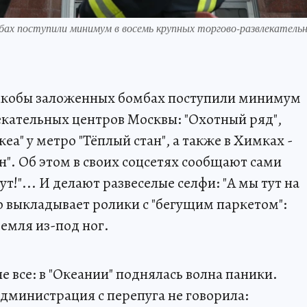
мбах поступили минимум в восемь крупных торгово-развлекатель
о якобы заложенных бомбах поступили минимум
екательных центров Москвы: "Охотный ряд",
кеа" у метро "Тёплый стан", а также в Химках -
ан". Об этом в своих соцсетях сообщают сами
!"... И делают развеселые селфи: "А мы тут на
о выкладывает ролики с "бегущим паркетом":
земля из-под ног.
е все: в "Океании" поднялась волна паники.
администрация с перепуга не говорила: