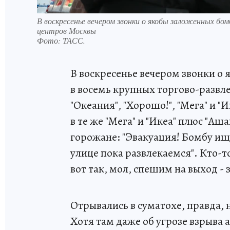
В воскресенье вечером звонки о якобы заложенных бо
центров Москвы
Фото:
ТАСС.
В воскресенье вечером звонки 
в восемь крупных торгово-развл
"Океания", "Хорошо!", "Мега" и "И
в те же "Мега" и "Икеа" плюс "Аш
горожане: "Эвакуация! Бомбу ищут
улице пока развлекаемся". Кто-т
вот так, мол, спешим на выход - 
Отрывались в суматохе, правда, н
Хотя там даже об угрозе взрыва 