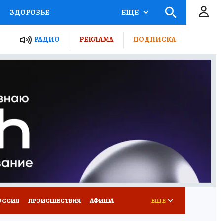
ЗДОРОВЬЕ
ЕЩЕ
ТЫ РОССИИ
АФИША
РАДИО
РЕКЛАМА
ПОДПИСКА
КРЕТЫ
ПУТЕВОДИТЕЛЬ
 ЖЕЛЕЗА
ТУРИЗМ
Д ПОТРЕБИТЕЛЯ
ВСЕ О КП
ОССИЯ
ПРОИСШЕСТВИЯ
АФИША
ЕЩЕ