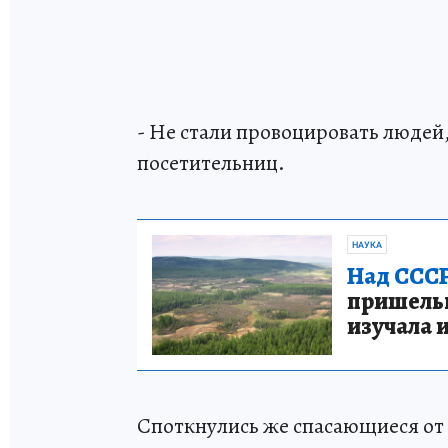
- Не стали провоцировать людей, 
посетительниц.
НАУКА
Над СССР
пришельце
изучала 
Споткнулись же спасающиеся от н