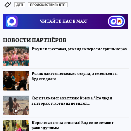
ДТП
ПРОИСШЕСТВИЯ: ДТП
ЧИТАЙТЕ НАС В МАХ!
Ржу не переставая, это видео пересмотришь не раз
Ролик длится несколько секунд, а смеяться вы
будете долго
Скрытая камера на пляже Крыма: Что люди
вытворяют, когда их не видят...
Королева вагона отожгла! Видео не оставит
равнодушным