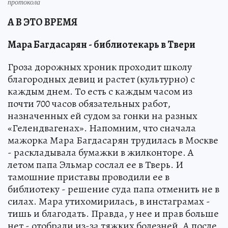
протокола
А В ЭТО ВРЕМЯ
Мара Багдасарян - библиотекарь в Твери
Гроза дорожных хроник проходит школу
благородных девиц и растет (культурно) с
каждым днем. То есть с каждым часом из
почти 700 часов обязательных работ,
назначенных ей судом за гонки на разных
«Гелендвагенах». Напомним, что сначала
мажорка Мара Багдасарян трудилась в Москве
- раскладывала бумажки в жилконторе. А
летом папа Эльмар сослал ее в Тверь. И
тамошние приставы проводили ее в
библиотеку - решение суда папа отменить не в
силах. Мара утихомирилась, в инстаграмах -
тишь и благодать. Правда, у нее и прав больше
нет - отобрали из-за тяжких болезней. А после