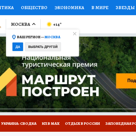
ИТИКА
ОБЩЕСТВО
ЭКОНОМИКА
В МИРЕ
ЗВЕЗДЫ
ЛУМНИСТЫ
ПРОИСШЕСТВИЯ
НАЦИОНАЛЬНЫЕ ПРОЕК
МОСКВА
+14
°
ВАШ РЕГИОН —
МОСКВА
Ы
ОТКРЫВАЕМ МИР
Я ЗНАЮ
СЕМЬЯ
ЖЕНСКИЕ СЕ
ДА
ВЫБРАТЬ ДРУГОЙ
ПРОМОКОДЫ
СЕРИАЛЫ
СПЕЦПРОЕКТЫ
ДЕФИЦИТ
ВИЗОР
КОЛЛЕКЦИИ
КОНКУРСЫ
РАБОТА У НАС
ГИ
НА САЙТЕ
УКРАИНА: СВОДКА
КП В МАХ
ОТДЫХ В РОССИИ
ЗАПОВЕДНАЯ Р