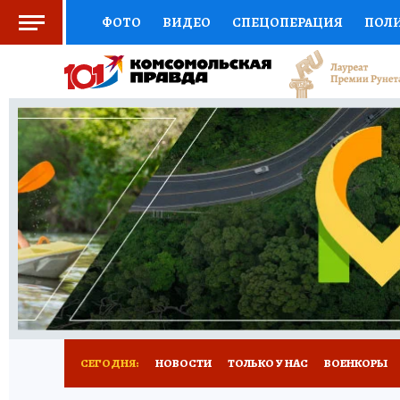
ФОТО
ВИДЕО
СПЕЦОПЕРАЦИЯ
ПОЛ
СОЦПОДДЕРЖКА
НАУКА
СПОРТ
КО
ВЫБОР ЭКСПЕРТОВ
ДОКТОР
ФИНАНС
КНИЖНАЯ ПОЛКА
ПРОГНОЗЫ НА СПОРТ
ПРЕСС-ЦЕНТР
НЕДВИЖИМОСТЬ
ТЕЛЕ
РАДИО КП
РЕКЛАМА
ТЕСТЫ
НОВОЕ 
СЕГОДНЯ:
НОВОСТИ
ТОЛЬКО У НАС
ВОЕНКОРЫ