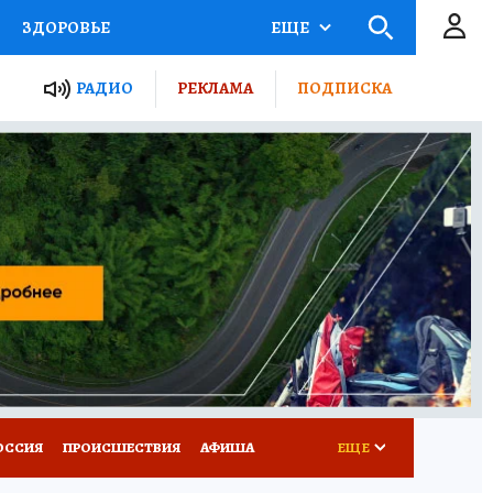
ЗДОРОВЬЕ
ЕЩЕ
ТЫ РОССИИ
АФИША
РАДИО
РЕКЛАМА
ПОДПИСКА
КРЕТЫ
ПУТЕВОДИТЕЛЬ
 ЖЕЛЕЗА
ТУРИЗМ
Д ПОТРЕБИТЕЛЯ
ВСЕ О КП
ОССИЯ
ПРОИСШЕСТВИЯ
АФИША
ЕЩЕ