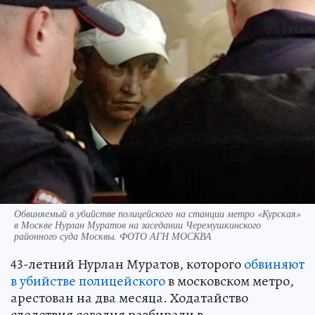
Обвиняемый в убийстве полицейского на станции метро «Курская»
в Москве Нурлан Муратов на заседании Черемушкинского
районного суда Москвы. ФОТО АГН МОСКВА
43-летний Нурлан Муратов, которого
обвиняют
в убийстве полицейского
в московском метро,
арестован на два месяца. Ходатайство
следствия сегодня разбирали в