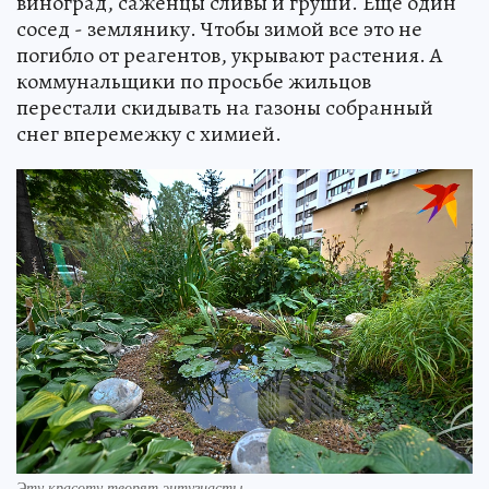
виноград, саженцы сливы и груши. Еще один
сосед - землянику. Чтобы зимой все это не
погибло от реагентов, укрывают растения. А
коммунальщики по просьбе жильцов
перестали скидывать на газоны собранный
снег вперемежку с химией.
Эту красоту творят энтузиасты