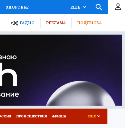
ЗДОРОВЬЕ
ЕЩЕ
ТЫ РОССИИ
АФИША
РАДИО
РЕКЛАМА
ПОДПИСКА
КРЕТЫ
ПУТЕВОДИТЕЛЬ
 ЖЕЛЕЗА
ТУРИЗМ
Д ПОТРЕБИТЕЛЯ
ВСЕ О КП
ОССИЯ
ПРОИСШЕСТВИЯ
АФИША
ЕЩЕ