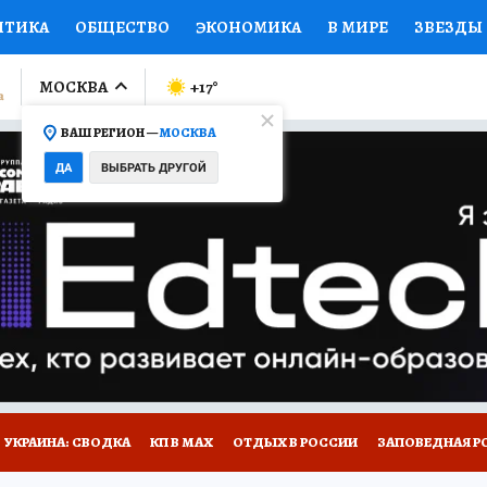
ИТИКА
ОБЩЕСТВО
ЭКОНОМИКА
В МИРЕ
ЗВЕЗДЫ
ЛУМНИСТЫ
ПРОИСШЕСТВИЯ
НАЦИОНАЛЬНЫЕ ПРОЕК
МОСКВА
+17
°
ВАШ РЕГИОН —
МОСКВА
Ы
ОТКРЫВАЕМ МИР
Я ЗНАЮ
СЕМЬЯ
ЖЕНСКИЕ СЕ
ДА
ВЫБРАТЬ ДРУГОЙ
ПРОМОКОДЫ
СЕРИАЛЫ
СПЕЦПРОЕКТЫ
ДЕФИЦИТ
ВИЗОР
КОЛЛЕКЦИИ
КОНКУРСЫ
РАБОТА У НАС
ГИ
НА САЙТЕ
УКРАИНА: СВОДКА
КП В МАХ
ОТДЫХ В РОССИИ
ЗАПОВЕДНАЯ Р