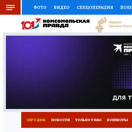
ФОТО
ВИДЕО
СПЕЦОПЕРАЦИЯ
ПОЛ
СОЦПОДДЕРЖКА
НАУКА
СПОРТ
КО
ВЫБОР ЭКСПЕРТОВ
ДОКТОР
ФИНАНС
КНИЖНАЯ ПОЛКА
ПРОГНОЗЫ НА СПОРТ
ПРЕСС-ЦЕНТР
НЕДВИЖИМОСТЬ
ТЕЛЕ
РАДИО КП
РЕКЛАМА
ТЕСТЫ
НОВОЕ 
СЕГОДНЯ:
НОВОСТИ
ТОЛЬКО У НАС
ВОЕНКОРЫ