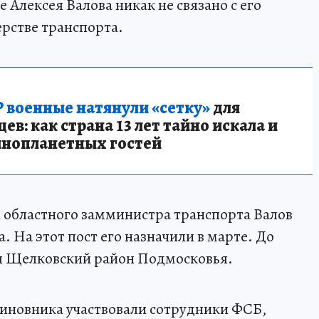
 Алексея Валова никак не связано с его
рстве транспорта.
 военные натянули «сетку»
для
в: как страна 13 лет тайно искала и
инопланетных гостей
и областного замминистра транспорта Валов
. На этот пост его назначили в марте. До
ял Щелковский район Подмосковья.
чиновника участвовали сотрудники ФСБ,