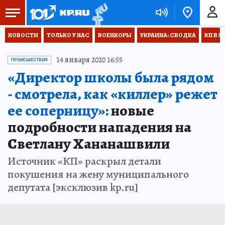
НОВОСТИ
ТОЛЬКО У НАС
ВОЕНКОРЫ
УКРАИНА: СВОДКА
КП В М
14 января 2020 16:55
ПРОИСШЕСТВИЯ
«Директор школы была рядом
- смотрела, как «киллер» режет
ее соперницу»:
новые
подробности нападения на
Светлану Хананашвили
Источник «КП» раскрыл детали
покушения на жену муниципального
депутата [эксклюзив kp.ru]