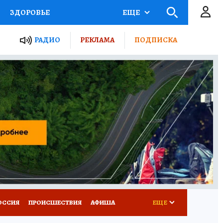
ЗДОРОВЬЕ
ЕЩЕ
ТЫ РОССИИ
АФИША
РАДИО
РЕКЛАМА
ПОДПИСКА
КРЕТЫ
ПУТЕВОДИТЕЛЬ
 ЖЕЛЕЗА
ТУРИЗМ
Д ПОТРЕБИТЕЛЯ
ВСЕ О КП
ОССИЯ
ПРОИСШЕСТВИЯ
АФИША
ЕЩЕ