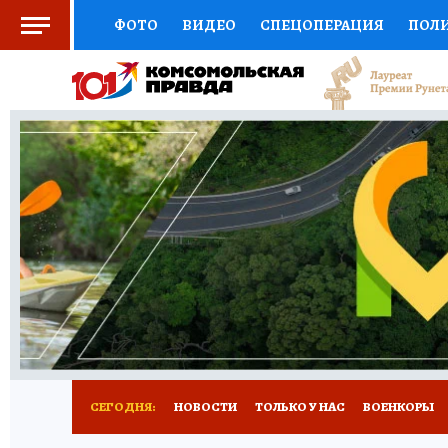
ФОТО
ВИДЕО
СПЕЦОПЕРАЦИЯ
ПОЛ
СОЦПОДДЕРЖКА
НАУКА
СПОРТ
КО
ВЫБОР ЭКСПЕРТОВ
ДОКТОР
ФИНАНС
КНИЖНАЯ ПОЛКА
ПРОГНОЗЫ НА СПОРТ
ПРЕСС-ЦЕНТР
НЕДВИЖИМОСТЬ
ТЕЛЕ
РАДИО КП
РЕКЛАМА
ТЕСТЫ
НОВОЕ 
СЕГОДНЯ:
НОВОСТИ
ТОЛЬКО У НАС
ВОЕНКОРЫ