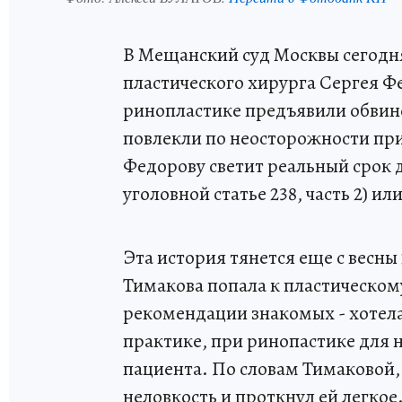
В Мещанский суд Москвы сегодня
пластического хирурга Сергея Фе
ринопластике предъявили обвине
повлекли по неосторожности при
Федорову светит реальный срок д
уголовной статье 238, часть 2) ил
Эта история тянется еще с весны
Тимакова попала к пластическому
рекомендации знакомых - хотел
практике, при ринопастике для н
пациента. По словам Тимаковой,
неловкость и проткнул ей легкое.