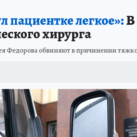
л пациентке легкое»:
В
ческого хирурга
ея Федорова обвиняют в причинении тяжко