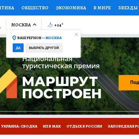
ИТИКА
ОБЩЕСТВО
ЭКОНОМИКА
В МИРЕ
ЗВЕЗДЫ
ЛУМНИСТЫ
ПРОИСШЕСТВИЯ
НАЦИОНАЛЬНЫЕ ПРОЕК
МОСКВА
+24
°
ВАШ РЕГИОН —
МОСКВА
Ы
ОТКРЫВАЕМ МИР
Я ЗНАЮ
СЕМЬЯ
ЖЕНСКИЕ СЕ
ДА
ВЫБРАТЬ ДРУГОЙ
ПРОМОКОДЫ
СЕРИАЛЫ
СПЕЦПРОЕКТЫ
ДЕФИЦИТ
ВИЗОР
КОЛЛЕКЦИИ
КОНКУРСЫ
РАБОТА У НАС
ГИ
НА САЙТЕ
УКРАИНА: СВОДКА
КП В МАХ
ОТДЫХ В РОССИИ
ЗАПОВЕДНАЯ Р