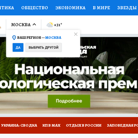
ИТИКА
ОБЩЕСТВО
ЭКОНОМИКА
В МИРЕ
ЗВЕЗДЫ
ЛУМНИСТЫ
ПРОИСШЕСТВИЯ
НАЦИОНАЛЬНЫЕ ПРОЕК
МОСКВА
+31
°
ВАШ РЕГИОН —
МОСКВА
Ы
ОТКРЫВАЕМ МИР
Я ЗНАЮ
СЕМЬЯ
ЖЕНСКИЕ СЕ
ДА
ВЫБРАТЬ ДРУГОЙ
ПРОМОКОДЫ
СЕРИАЛЫ
СПЕЦПРОЕКТЫ
ДЕФИЦИТ
ВИЗОР
КОЛЛЕКЦИИ
КОНКУРСЫ
РАБОТА У НАС
ГИ
НА САЙТЕ
УКРАИНА: СВОДКА
КП В МАХ
ОТДЫХ В РОССИИ
ЗАПОВЕДНАЯ Р