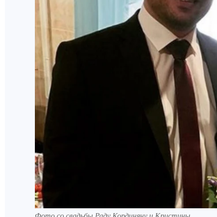
Фото со свадьбы Раду Кординяну и Кристины.