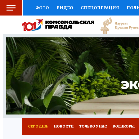
ФОТО
ВИДЕО
СПЕЦОПЕРАЦИЯ
ПОЛ
СОЦПОДДЕРЖКА
НАУКА
СПОРТ
КО
ВЫБОР ЭКСПЕРТОВ
ДОКТОР
ФИНАНС
КНИЖНАЯ ПОЛКА
ПРОГНОЗЫ НА СПОРТ
ПРЕСС-ЦЕНТР
НЕДВИЖИМОСТЬ
ТЕЛЕ
РАДИО КП
РЕКЛАМА
ТЕСТЫ
НОВОЕ 
СЕГОДНЯ:
НОВОСТИ
ТОЛЬКО У НАС
ВОЕНКОРЫ