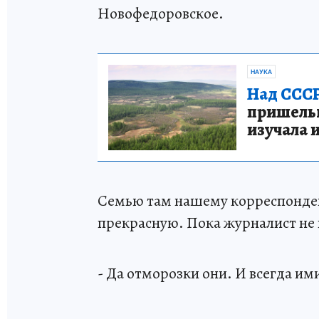
Новофедоровское.
НАУКА
Над СССР
пришельце
изучала 
Семью там нашему корреспонден
прекрасную. Пока журналист не
- Да отморозки они. И всегда им