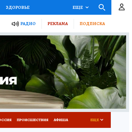
ЗДОРОВЬЕ
ЕЩЕ
ТЫ РОССИИ
АФИША
РАДИО
РЕКЛАМА
ПОДПИСКА
КРЕТЫ
ПУТЕВОДИТЕЛЬ
 ЖЕЛЕЗА
ТУРИЗМ
Д ПОТРЕБИТЕЛЯ
ВСЕ О КП
ОССИЯ
ПРОИСШЕСТВИЯ
АФИША
ЕЩЕ