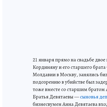
21 января прямо на свадьбе двое
Кординяну и его старшего брата 
Молдавии в Москву, занялись биз
подозрению в убийстве был заде
тоже вместе со старшим братом А
Братья Девятаевы —
сыновья де
бизнесвумен Анна Девятаева вхо