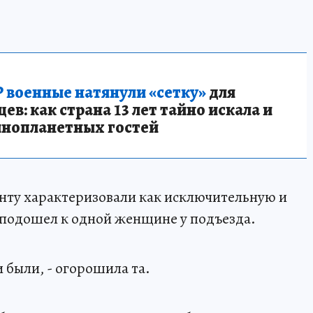
 военные натянули «сетку»
для
в: как страна 13 лет тайно искала и
инопланетных гостей
ту характеризовали как исключительную и
 подошел к одной женщине у подъезда.
и были, - огорошила та.