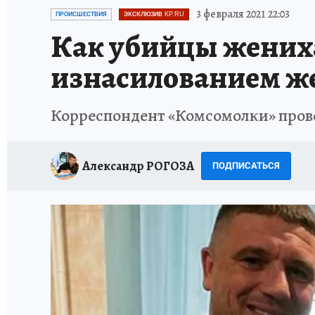
ИСПЫТАНО НА СЕБЕ
3 февраля 2021 22:03
ПРОИСШЕСТВИЯ
ЭКСКЛЮЗИВ KP.RU
Как убийцы жениха
изнасилованием же
Корреспондент «Комсомолки» провел
Александр РОГОЗА
ПОДПИСАТЬСЯ