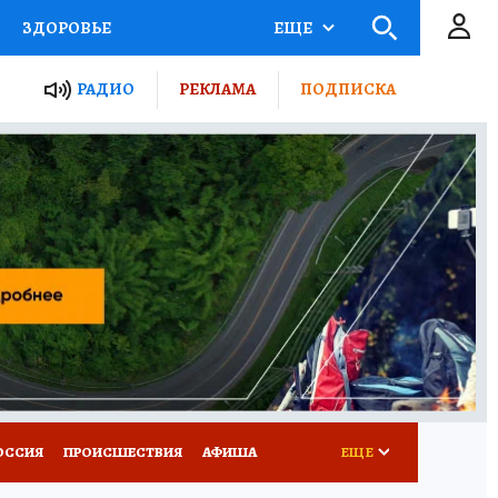
ЗДОРОВЬЕ
ЕЩЕ
ТЫ РОССИИ
АФИША
РАДИО
РЕКЛАМА
ПОДПИСКА
КРЕТЫ
ПУТЕВОДИТЕЛЬ
 ЖЕЛЕЗА
ТУРИЗМ
Д ПОТРЕБИТЕЛЯ
ВСЕ О КП
ОССИЯ
ПРОИСШЕСТВИЯ
АФИША
ЕЩЕ