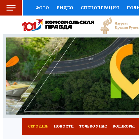
ФОТО
ВИДЕО
СПЕЦОПЕРАЦИЯ
ПОЛ
СОЦПОДДЕРЖКА
НАУКА
СПОРТ
КО
ВЫБОР ЭКСПЕРТОВ
ДОКТОР
ФИНАНС
КНИЖНАЯ ПОЛКА
ПРОГНОЗЫ НА СПОРТ
ПРЕСС-ЦЕНТР
НЕДВИЖИМОСТЬ
ТЕЛЕ
РАДИО КП
РЕКЛАМА
ТЕСТЫ
НОВОЕ 
СЕГОДНЯ:
НОВОСТИ
ТОЛЬКО У НАС
ВОЕНКОРЫ