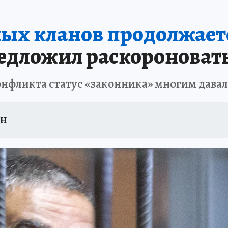
ых кланов продолжает
дложил раскороновать 
конфликта статус «законника» многим давал
ИН