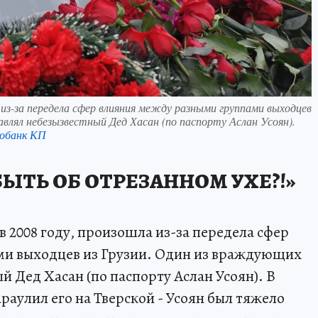
 из-за передела сфер влияния между разными группами выходцев
авлял небезызвестный Дед Хасан (по паспорту Аслан Усоян).
обанк КП
БЫТЬ ОБ ОТРЕЗАННОМ УХЕ?!»
в 2008 году, произошла из-за передела сфер
и выходцев из Грузии. Один из враждующих
й Дед Хасан (по паспорту Аслан Усоян). В
раулил его на Тверской - Усоян был тяжело