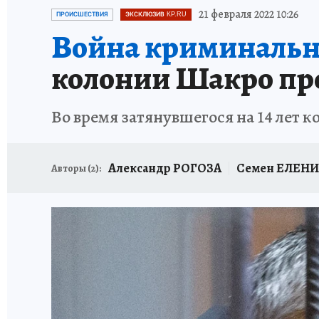
ИСПЫТАНО НА СЕБЕ
21 февраля 2022 10:26
ПРОИСШЕСТВИЯ
ЭКСКЛЮЗИВ KP.RU
Война криминальн
колонии Шакро пре
Во время затянувшегося на 14 лет 
Александр РОГОЗА
Семен ЕЛЕН
Авторы (
2
):