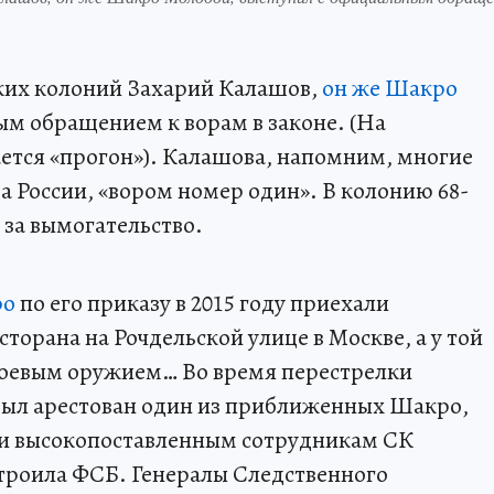
ких колоний Захарий Калашов,
он же Шакро
ым обращением к ворам в законе. (На
ется «прогон»). Калашова, напомним, многие
а России, «вором номер один». В колонию 68-
 за вымогательство.
ро
по его приказу в 2015 году приехали
сторана на Рочдельской улице в Москве, а у той
 боевым оружием… Во время перестрелки
 был арестован один из приближенных Шакро,
ми высокопоставленным сотрудникам СК
сстроила ФСБ. Генералы Следственного