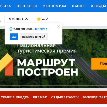
ИТИКА
ОБЩЕСТВО
ЭКОНОМИКА
В МИРЕ
ЗВЕЗДЫ
ЛУМНИСТЫ
ПРОИСШЕСТВИЯ
НАЦИОНАЛЬНЫЕ ПРОЕК
МОСКВА
+22
°
ВАШ РЕГИОН —
МОСКВА
Ы
ОТКРЫВАЕМ МИР
Я ЗНАЮ
СЕМЬЯ
ЖЕНСКИЕ СЕ
ДА
ВЫБРАТЬ ДРУГОЙ
ПРОМОКОДЫ
СЕРИАЛЫ
СПЕЦПРОЕКТЫ
ДЕФИЦИТ
ВИЗОР
КОЛЛЕКЦИИ
КОНКУРСЫ
РАБОТА У НАС
ГИ
НА САЙТЕ
УКРАИНА: СВОДКА
КП В МАХ
ОТДЫХ В РОССИИ
ЗАПОВЕДНАЯ Р