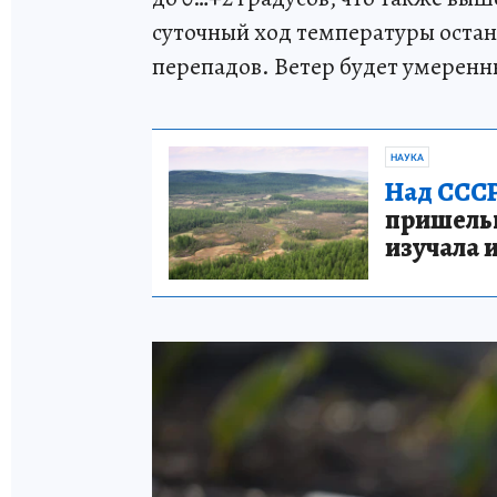
суточный ход температуры остан
перепадов. Ветер будет умеренн
НАУКА
Над СССР
пришельце
изучала 