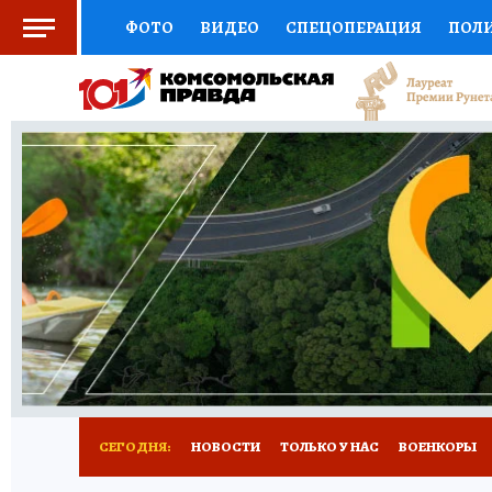
ФОТО
ВИДЕО
СПЕЦОПЕРАЦИЯ
ПОЛ
СОЦПОДДЕРЖКА
НАУКА
СПОРТ
КО
ВЫБОР ЭКСПЕРТОВ
ДОКТОР
ФИНАНС
КНИЖНАЯ ПОЛКА
ПРОГНОЗЫ НА СПОРТ
ПРЕСС-ЦЕНТР
НЕДВИЖИМОСТЬ
ТЕЛЕ
РАДИО КП
РЕКЛАМА
ТЕСТЫ
НОВОЕ 
СЕГОДНЯ:
НОВОСТИ
ТОЛЬКО У НАС
ВОЕНКОРЫ