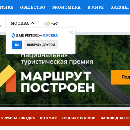
ИТИКА
ОБЩЕСТВО
ЭКОНОМИКА
В МИРЕ
ЗВЕЗДЫ
ЛУМНИСТЫ
ПРОИСШЕСТВИЯ
НАЦИОНАЛЬНЫЕ ПРОЕК
МОСКВА
+20
°
ВАШ РЕГИОН —
МОСКВА
Ы
ОТКРЫВАЕМ МИР
Я ЗНАЮ
СЕМЬЯ
ЖЕНСКИЕ СЕ
ДА
ВЫБРАТЬ ДРУГОЙ
ПРОМОКОДЫ
СЕРИАЛЫ
СПЕЦПРОЕКТЫ
ДЕФИЦИТ
ВИЗОР
КОЛЛЕКЦИИ
КОНКУРСЫ
РАБОТА У НАС
ГИ
НА САЙТЕ
УКРАИНА: СВОДКА
КП В МАХ
ОТДЫХ В РОССИИ
ЗАПОВЕДНАЯ Р