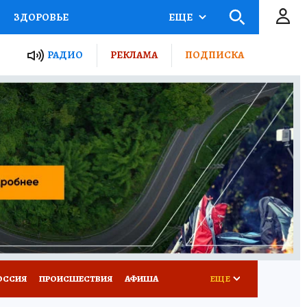
ЗДОРОВЬЕ
ЕЩЕ
ТЫ РОССИИ
АФИША
РАДИО
РЕКЛАМА
ПОДПИСКА
КРЕТЫ
ПУТЕВОДИТЕЛЬ
 ЖЕЛЕЗА
ТУРИЗМ
Д ПОТРЕБИТЕЛЯ
ВСЕ О КП
ОССИЯ
ПРОИСШЕСТВИЯ
АФИША
ЕЩЕ