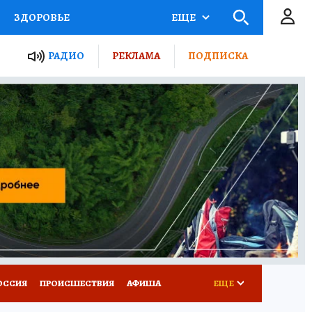
ЗДОРОВЬЕ
ЕЩЕ
ТЫ РОССИИ
АФИША
РАДИО
РЕКЛАМА
ПОДПИСКА
КРЕТЫ
ПУТЕВОДИТЕЛЬ
 ЖЕЛЕЗА
ТУРИЗМ
Д ПОТРЕБИТЕЛЯ
ВСЕ О КП
ОССИЯ
ПРОИСШЕСТВИЯ
АФИША
ЕЩЕ