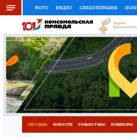
ФОТО
ВИДЕО
СПЕЦОПЕРАЦИЯ
ПОЛ
СОЦПОДДЕРЖКА
НАУКА
СПОРТ
КО
ВЫБОР ЭКСПЕРТОВ
ДОКТОР
ФИНАНС
КНИЖНАЯ ПОЛКА
ПРОГНОЗЫ НА СПОРТ
ПРЕСС-ЦЕНТР
НЕДВИЖИМОСТЬ
ТЕЛЕ
РАДИО КП
РЕКЛАМА
ТЕСТЫ
НОВОЕ 
СЕГОДНЯ:
НОВОСТИ
ТОЛЬКО У НАС
ВОЕНКОРЫ