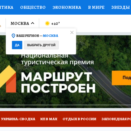
ИТИКА
ОБЩЕСТВО
ЭКОНОМИКА
В МИРЕ
ЗВЕЗДЫ
ЛУМНИСТЫ
ПРОИСШЕСТВИЯ
НАЦИОНАЛЬНЫЕ ПРОЕК
МОСКВА
+20
°
ВАШ РЕГИОН —
МОСКВА
Ы
ОТКРЫВАЕМ МИР
Я ЗНАЮ
СЕМЬЯ
ЖЕНСКИЕ СЕ
ДА
ВЫБРАТЬ ДРУГОЙ
ПРОМОКОДЫ
СЕРИАЛЫ
СПЕЦПРОЕКТЫ
ДЕФИЦИТ
ВИЗОР
КОЛЛЕКЦИИ
КОНКУРСЫ
РАБОТА У НАС
ГИ
НА САЙТЕ
УКРАИНА: СВОДКА
КП В МАХ
ОТДЫХ В РОССИИ
ЗАПОВЕДНАЯ Р