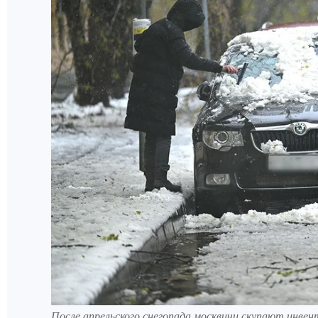
После апрельского снегопада москвичи скупают инвент