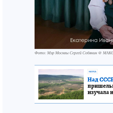
Фото: Мэр Москвы Сергей Собянин @ МАК
НАУКА
Над СССР
пришельце
изучала 