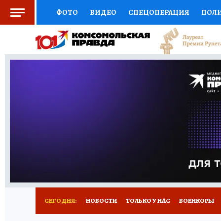
ФОТО
ВИДЕО
СПЕЦОПЕРАЦИЯ
ПОЛ
СОЦПОДДЕРЖКА
НАУКА
СПОРТ
КО
ВЫБОР ЭКСПЕРТОВ
ДОКТОР
ФИНАНС
КНИЖНАЯ ПОЛКА
ПРОГНОЗЫ НА СПОРТ
ПРЕСС-ЦЕНТР
НЕДВИЖИМОСТЬ
ТЕЛЕ
РАДИО КП
РЕКЛАМА
ТЕСТЫ
НОВОЕ 
СЕГОДНЯ:
НОВОСТИ
ТОЛЬКО У НАС
ВОЕНКОРЫ