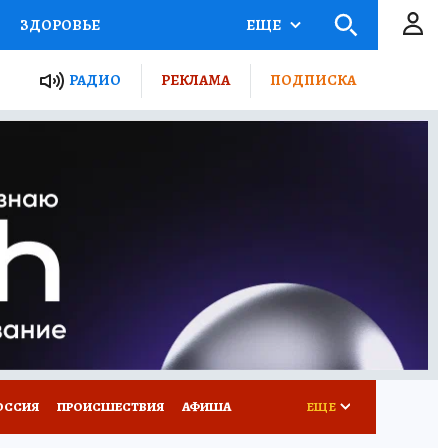
ЗДОРОВЬЕ
ЕЩЕ
ТЫ РОССИИ
АФИША
РАДИО
РЕКЛАМА
ПОДПИСКА
КРЕТЫ
ПУТЕВОДИТЕЛЬ
 ЖЕЛЕЗА
ТУРИЗМ
Д ПОТРЕБИТЕЛЯ
ВСЕ О КП
ОССИЯ
ПРОИСШЕСТВИЯ
АФИША
ЕЩЕ