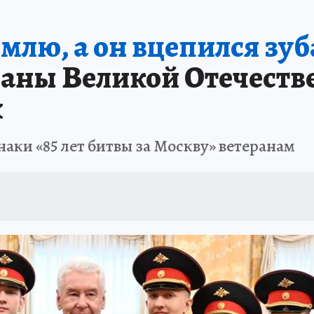
емлю, а он вцепился зу
аны Великой Отечестве
х
аки «85 лет битвы за Москву» ветеранам