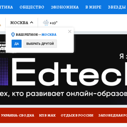
ИТИКА
ОБЩЕСТВО
ЭКОНОМИКА
В МИРЕ
ЗВЕЗДЫ
ЛУМНИСТЫ
ПРОИСШЕСТВИЯ
НАЦИОНАЛЬНЫЕ ПРОЕК
МОСКВА
+23
°
ВАШ РЕГИОН —
МОСКВА
Ы
ОТКРЫВАЕМ МИР
Я ЗНАЮ
СЕМЬЯ
ЖЕНСКИЕ СЕ
ДА
ВЫБРАТЬ ДРУГОЙ
ПРОМОКОДЫ
СЕРИАЛЫ
СПЕЦПРОЕКТЫ
ДЕФИЦИТ
ВИЗОР
КОЛЛЕКЦИИ
КОНКУРСЫ
РАБОТА У НАС
ГИ
НА САЙТЕ
УКРАИНА: СВОДКА
КП В МАХ
ОТДЫХ В РОССИИ
ЗАПОВЕДНАЯ Р