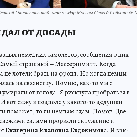
 Великой Отечественной. Фото: Мэр Москвы Сергей Собянин @
ДАЛ ОТ ДОСАДЫ
к разных немецких самолетов, сообщения о них
. Самый страшный – Мессершмитт. Когда
ла не хотели брать на фронт. Но когда немцы
лась на связистку. Помню, как-то мы с
 умирали от голода. Я рискнула пробраться в
И вот сижу в подполе у какого-то дедушки
 ли поможет, то ли немцам сдам. Помог. Две
 свежими силами прорвали окружение и
ня
Екатерина Ивановна Евдокимов
а. И как-