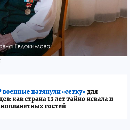
С
 военные натянули «сетку»
для
в: как страна 13 лет тайно искала и
инопланетных гостей