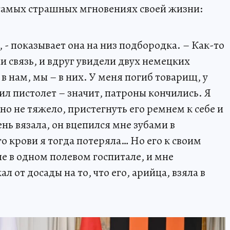
 самых страшных мгновениях своей жизни:
 - показывает она на низ подбородка. – Как-то
 связь, и вдруг увидели двух немецких
в нам, мы – в них. У меня погиб товарищ, у
ил пистолет – значит, патроны кончились. Я
 но не тяжело, пристегнуть его ремнем к себе и
нь вязала, он вцепился мне зубами в
о крови я тогда потеряла… Но его к своим
е в одном полевом госпитале, и мне
л от досады на то, что его, арийца, взяла в