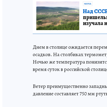
НАУКА
Над СССР
пришельце
изучала 
Днем в столице ожидается перем
осадков. На столбиках термометр
Ночью же температура понизится 
время суток в российской столиц
Ветер преимущественно западный
давление составляет 750 мм ртут