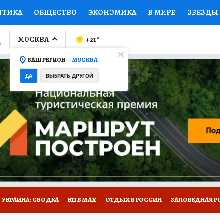
ИТИКА
ОБЩЕСТВО
ЭКОНОМИКА
В МИРЕ
ЗВЕЗДЫ
ЛУМНИСТЫ
ПРОИСШЕСТВИЯ
НАЦИОНАЛЬНЫЕ ПРОЕК
МОСКВА
+21
°
ВАШ РЕГИОН —
МОСКВА
Ы
ОТКРЫВАЕМ МИР
Я ЗНАЮ
СЕМЬЯ
ЖЕНСКИЕ СЕ
ДА
ВЫБРАТЬ ДРУГОЙ
ПРОМОКОДЫ
СЕРИАЛЫ
СПЕЦПРОЕКТЫ
ДЕФИЦИТ
ВИЗОР
КОЛЛЕКЦИИ
КОНКУРСЫ
РАБОТА У НАС
ГИ
НА САЙТЕ
УКРАИНА: СВОДКА
КП В МАХ
ОТДЫХ В РОССИИ
ЗАПОВЕДНАЯ Р