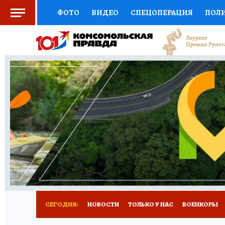
ФОТО
ВИДЕО
СПЕЦОПЕРАЦИЯ
ПОЛ
СОЦПОДДЕРЖКА
НАУКА
СПОРТ
КО
ВЫБОР ЭКСПЕРТОВ
ДОКТОР
ФИНАНС
КНИЖНАЯ ПОЛКА
ПРОГНОЗЫ НА СПОРТ
ПРЕСС-ЦЕНТР
НЕДВИЖИМОСТЬ
ТЕЛЕ
РАДИО КП
РЕКЛАМА
ТЕСТЫ
НОВОЕ 
СЕГОДНЯ:
НОВОСТИ
ТОЛЬКО У НАС
ВОЕНКОРЫ