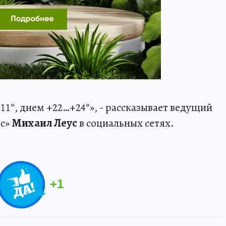
+11°, днем +22…+24°», - рассказывает ведущий
ос»
Михаил Леус
в социальных сетях.
+
1