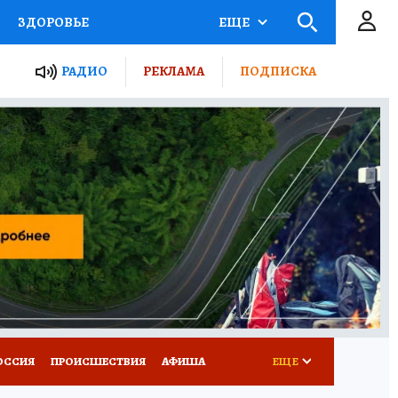
ЗДОРОВЬЕ
ЕЩЕ
ТЫ РОССИИ
АФИША
РАДИО
РЕКЛАМА
ПОДПИСКА
КРЕТЫ
ПУТЕВОДИТЕЛЬ
 ЖЕЛЕЗА
ТУРИЗМ
Д ПОТРЕБИТЕЛЯ
ВСЕ О КП
ОССИЯ
ПРОИСШЕСТВИЯ
АФИША
ЕЩЕ