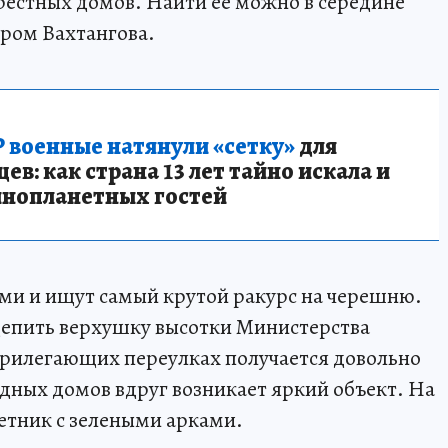
крестных домов. Найти ее можно в середине
ром Вахтангова.
 военные натянули «сетку»
для
в: как страна 13 лет тайно искала и
инопланетных гостей
ами и ищут самый крутой ракурс на черешню.
цепить верхушку высотки Министерства
 прилегающих переулках получается довольно
одных домов вдруг возникает яркий объект. На
етник с зелеными арками.