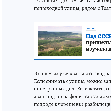
15. Достает до третьего этажа о
пешеходной улицы, рядом с Теат
НАУКА
Над СССР
пришельце
изучала 
В соцсетях уже хвастаются кадр
Если снимать с улицы, можно за
иностранных дел. Если встать в
авангардно: на фоне старых дох
подходе к черешенке разбили цв