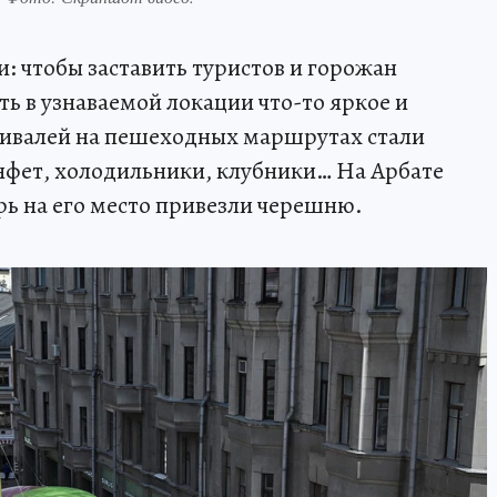
и: чтобы заставить туристов и горожан
ть в узнаваемой локации что-то яркое и
тивалей на пешеходных маршрутах стали
нфет, холодильники, клубники… На Арбате
рь на его место привезли черешню.