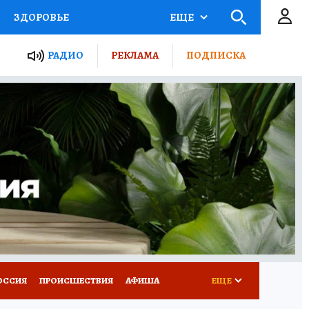
ЗДОРОВЬЕ
ЕЩЕ
ТЫ РОССИИ
АФИША
РАДИО
РЕКЛАМА
ПОДПИСКА
КРЕТЫ
ПУТЕВОДИТЕЛЬ
 ЖЕЛЕЗА
ТУРИЗМ
Д ПОТРЕБИТЕЛЯ
ВСЕ О КП
ОССИЯ
ПРОИСШЕСТВИЯ
АФИША
ЕЩЕ