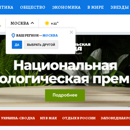
ИТИКА
ОБЩЕСТВО
ЭКОНОМИКА
В МИРЕ
ЗВЕЗДЫ
ЛУМНИСТЫ
ПРОИСШЕСТВИЯ
НАЦИОНАЛЬНЫЕ ПРОЕК
МОСКВА
+21
°
ВАШ РЕГИОН —
МОСКВА
Ы
ОТКРЫВАЕМ МИР
Я ЗНАЮ
СЕМЬЯ
ЖЕНСКИЕ СЕ
ДА
ВЫБРАТЬ ДРУГОЙ
ПРОМОКОДЫ
СЕРИАЛЫ
СПЕЦПРОЕКТЫ
ДЕФИЦИТ
ВИЗОР
КОЛЛЕКЦИИ
КОНКУРСЫ
РАБОТА У НАС
ГИ
НА САЙТЕ
УКРАИНА: СВОДКА
КП В МАХ
ОТДЫХ В РОССИИ
ЗАПОВЕДНАЯ Р