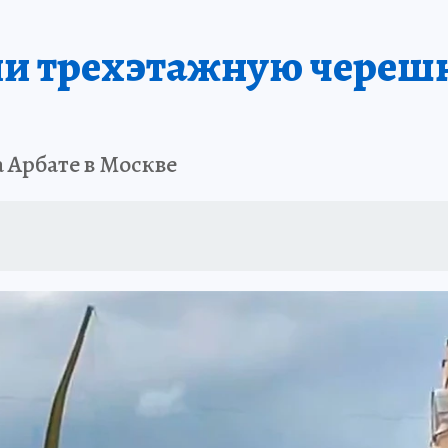
ли трехэтажную череш
 Арбате в Москве