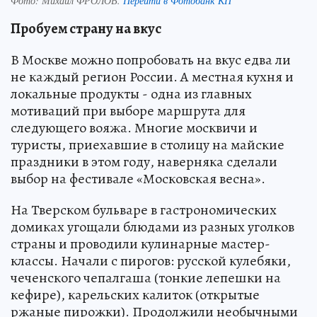
Фото:
Михаил ФРОЛОВ.
Перейти в Фотобанк КП
Пробуем страну на вкус
В Москве можно попробовать на вкус едва ли
не каждый регион России. А местная кухня и
локальные продукты - одна из главных
мотиваций при выборе маршрута для
следующего вояжа. Многие москвичи и
туристы, приехавшие в столицу на майские
праздники в этом году, наверняка сделали
выбор на фестивале «Московская весна».
На Тверском бульваре в гастрономических
домиках угощали блюдами из разных уголков
страны и проводили кулинарные мастер-
классы. Начали с пирогов: русской кулебяки,
чеченского чепалгаша (тонкие лепешки на
кефире), карельских калиток (открытые
ржаные пирожки). Продолжили необычными