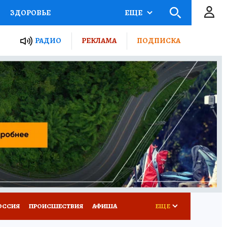
ЗДОРОВЬЕ
ЕЩЕ
ТЫ РОССИИ
АФИША
РАДИО
РЕКЛАМА
ПОДПИСКА
КРЕТЫ
ПУТЕВОДИТЕЛЬ
 ЖЕЛЕЗА
ТУРИЗМ
Д ПОТРЕБИТЕЛЯ
ВСЕ О КП
ОССИЯ
ПРОИСШЕСТВИЯ
АФИША
ЕЩЕ