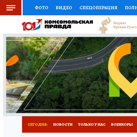
ФОТО
ВИДЕО
СПЕЦОПЕРАЦИЯ
ПОЛ
СОЦПОДДЕРЖКА
НАУКА
СПОРТ
КО
ВЫБОР ЭКСПЕРТОВ
ДОКТОР
ФИНАНС
КНИЖНАЯ ПОЛКА
ПРОГНОЗЫ НА СПОРТ
ПРЕСС-ЦЕНТР
НЕДВИЖИМОСТЬ
ТЕЛЕ
РАДИО КП
РЕКЛАМА
ТЕСТЫ
НОВОЕ 
СЕГОДНЯ:
НОВОСТИ
ТОЛЬКО У НАС
ВОЕНКОРЫ