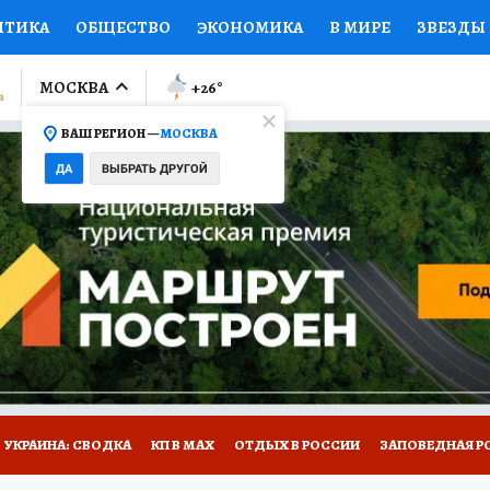
ИТИКА
ОБЩЕСТВО
ЭКОНОМИКА
В МИРЕ
ЗВЕЗДЫ
ЛУМНИСТЫ
ПРОИСШЕСТВИЯ
НАЦИОНАЛЬНЫЕ ПРОЕК
МОСКВА
+26
°
ВАШ РЕГИОН —
МОСКВА
Ы
ОТКРЫВАЕМ МИР
Я ЗНАЮ
СЕМЬЯ
ЖЕНСКИЕ СЕ
ДА
ВЫБРАТЬ ДРУГОЙ
ПРОМОКОДЫ
СЕРИАЛЫ
СПЕЦПРОЕКТЫ
ДЕФИЦИТ
ВИЗОР
КОЛЛЕКЦИИ
КОНКУРСЫ
РАБОТА У НАС
ГИ
НА САЙТЕ
УКРАИНА: СВОДКА
КП В МАХ
ОТДЫХ В РОССИИ
ЗАПОВЕДНАЯ Р