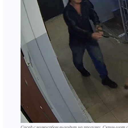
Сосед с волкособом выходит на прогулку. Скрин-шот 