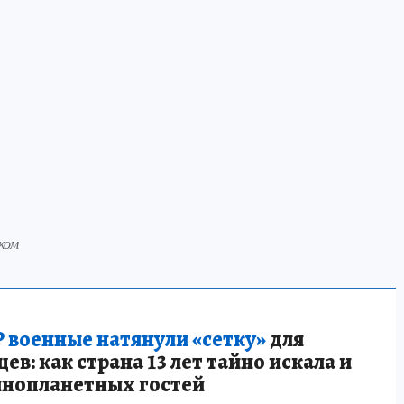
ком
 военные натянули «сетку»
для
в: как страна 13 лет тайно искала и
инопланетных гостей