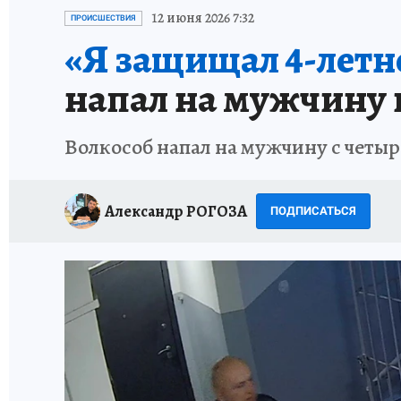
ИСПЫТАНО НА СЕБЕ
12 июня 2026 7:32
ПРОИСШЕСТВИЯ
«Я защищал 4-летн
напал на мужчину и
Волкособ напал на мужчину с четы
Александр РОГОЗА
ПОДПИСАТЬСЯ