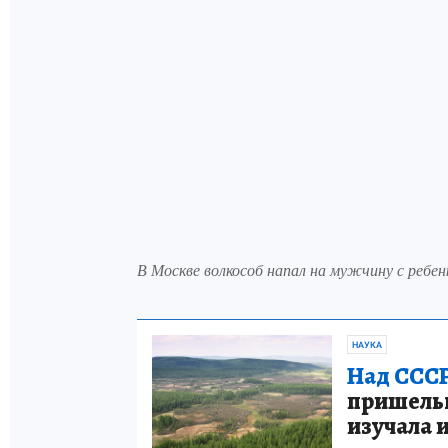
В Москве волкособ напал на мужчину с ребен
НАУКА
Над СССР
пришельце
изучала 