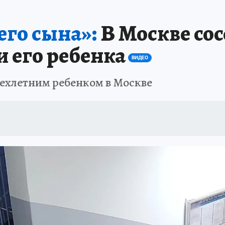
его сына»:
В Москве сос
 его ребенка
ВИДЕО
рехлетним ребенком в Москве