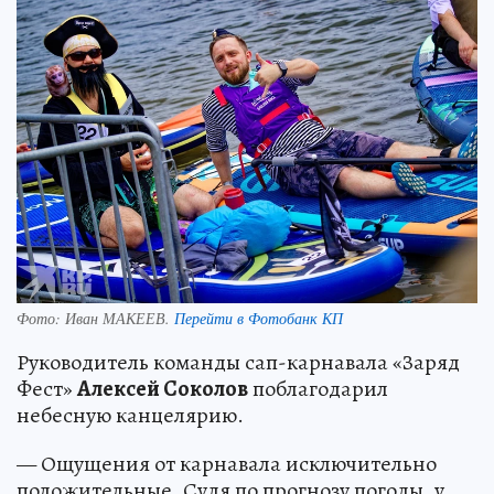
Фото:
Иван МАКЕЕВ.
Перейти в Фотобанк КП
Руководитель команды сап-карнавала «Заряд
Фест»
Алексей Соколов
поблагодарил
небесную канцелярию.
— Ощущения от карнавала исключительно
положительные. Судя по прогнозу погоды, у