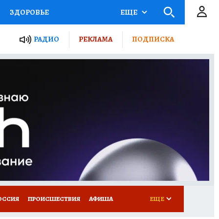
ЗДОРОВЬЕ
ЕЩЕ
ТЫ РОССИИ
АФИША
РАДИО
РЕКЛАМА
ПОДПИСКА
КРЕТЫ
ПУТЕВОДИТЕЛЬ
 ЖЕЛЕЗА
ТУРИЗМ
Д ПОТРЕБИТЕЛЯ
ВСЕ О КП
ОССИЯ
ПРОИСШЕСТВИЯ
АФИША
ЕЩЕ