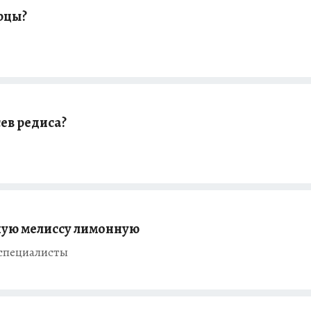
рцы?
ев редиса?
ную мелиссу лимонную
 специалисты