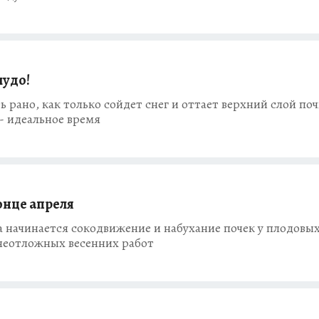
чудо!
ь рано, как только сойдет снег и оттает верхний слой по
 - идеальное время
конце апреля
а начинается сокодвижение и набухание почек у плодовы
 неотложных весенних работ