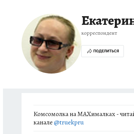
ИСПЫТАНО НА СЕБЕ
Екатери
корреспондент
ПОДЕЛИТЬСЯ
Комсомолка на MAXималках - читай
канале
@truekpru