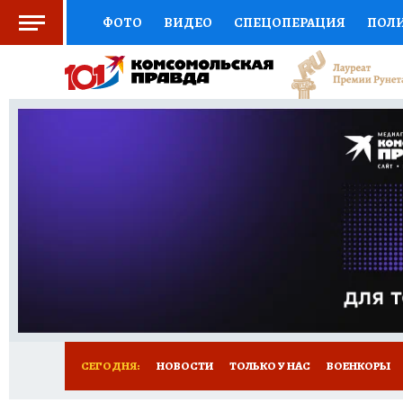
ФОТО
ВИДЕО
СПЕЦОПЕРАЦИЯ
ПОЛ
СОЦПОДДЕРЖКА
НАУКА
СПОРТ
КО
ВЫБОР ЭКСПЕРТОВ
ДОКТОР
ФИНАНС
КНИЖНАЯ ПОЛКА
ПРОГНОЗЫ НА СПОРТ
ПРЕСС-ЦЕНТР
НЕДВИЖИМОСТЬ
ТЕЛЕ
РАДИО КП
РЕКЛАМА
ТЕСТЫ
НОВОЕ 
СЕГОДНЯ:
НОВОСТИ
ТОЛЬКО У НАС
ВОЕНКОРЫ