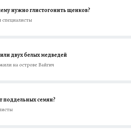
очему нужно глистогонить щенков?
и специалисты
или двух белых медведей
жили на острове Вайгич
от поддельных семян?
листы