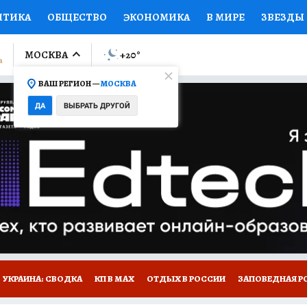
ИТИКА
ОБЩЕСТВО
ЭКОНОМИКА
В МИРЕ
ЗВЕЗДЫ
ЛУМНИСТЫ
ПРОИСШЕСТВИЯ
НАЦИОНАЛЬНЫЕ ПРОЕК
МОСКВА
+20
°
ВАШ РЕГИОН —
МОСКВА
Ы
ОТКРЫВАЕМ МИР
Я ЗНАЮ
СЕМЬЯ
ЖЕНСКИЕ СЕ
ДА
ВЫБРАТЬ ДРУГОЙ
ПРОМОКОДЫ
СЕРИАЛЫ
СПЕЦПРОЕКТЫ
ДЕФИЦИТ
ВИЗОР
КОЛЛЕКЦИИ
КОНКУРСЫ
РАБОТА У НАС
ГИ
НА САЙТЕ
УКРАИНА: СВОДКА
КП В МАХ
ОТДЫХ В РОССИИ
ЗАПОВЕДНАЯ Р