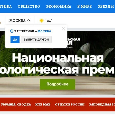
ИТИКА
ОБЩЕСТВО
ЭКОНОМИКА
В МИРЕ
ЗВЕЗДЫ
ЛУМНИСТЫ
ПРОИСШЕСТВИЯ
НАЦИОНАЛЬНЫЕ ПРОЕК
МОСКВА
+22
°
ВАШ РЕГИОН —
МОСКВА
Ы
ОТКРЫВАЕМ МИР
Я ЗНАЮ
СЕМЬЯ
ЖЕНСКИЕ СЕ
ДА
ВЫБРАТЬ ДРУГОЙ
ПРОМОКОДЫ
СЕРИАЛЫ
СПЕЦПРОЕКТЫ
ДЕФИЦИТ
ВИЗОР
КОЛЛЕКЦИИ
КОНКУРСЫ
РАБОТА У НАС
ГИ
НА САЙТЕ
УКРАИНА: СВОДКА
КП В МАХ
ОТДЫХ В РОССИИ
ЗАПОВЕДНАЯ Р