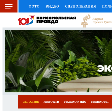
ФОТО
ВИДЕО
СПЕЦОПЕРАЦИЯ
ПОЛ
СОЦПОДДЕРЖКА
НАУКА
СПОРТ
КО
ВЫБОР ЭКСПЕРТОВ
ДОКТОР
ФИНАНС
КНИЖНАЯ ПОЛКА
ПРОГНОЗЫ НА СПОРТ
ПРЕСС-ЦЕНТР
НЕДВИЖИМОСТЬ
ТЕЛЕ
РАДИО КП
РЕКЛАМА
ТЕСТЫ
НОВОЕ 
СЕГОДНЯ:
НОВОСТИ
ТОЛЬКО У НАС
ВОЕНКОРЫ