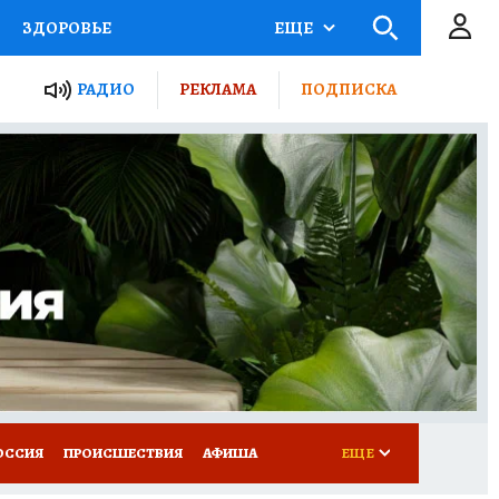
ЗДОРОВЬЕ
ЕЩЕ
ТЫ РОССИИ
АФИША
РАДИО
РЕКЛАМА
ПОДПИСКА
КРЕТЫ
ПУТЕВОДИТЕЛЬ
 ЖЕЛЕЗА
ТУРИЗМ
Д ПОТРЕБИТЕЛЯ
ВСЕ О КП
ОССИЯ
ПРОИСШЕСТВИЯ
АФИША
ЕЩЕ