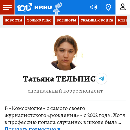
НОВОСТИ
ТОЛЬКО У НАС
ВОЕНКОРЫ
УКРАИНА: СВОДКА
КП В М
Татьяна ТЕЛЬПИС
специальный корреспондент
В «Комсомолке» с самого своего
журналистского «рождения» - с 2002 года. Хотя
в профессию попала случайно: в школе была
фанатично влюблена в геометрию и грезила о
Показать полностью