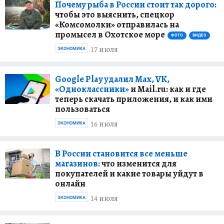
Почему рыба в России стоит так дорого:
чтобы это выяснить, спецкор
«Комсомолки» отправилась на
промысел в Охотское море
ФОТО
ВИДЕО
17 июля
ЭКОНОМИКА
Google Play удалил Max, VK,
«Одноклассники»
и Mail.ru: как и где
теперь скачать приложения, и как ими
пользоваться
16 июля
ЭКОНОМИКА
В России становится все меньше
магазинов:
что изменится для
покупателей и какие товары уйдут в
онлайн
14 июля
ЭКОНОМИКА