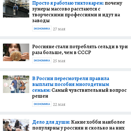
Просто я работаю тиктокарем:
почему
зумеры массово расстаются с
творческими профессиями и идут на
заводы
27 мая
ЭКОНОМИКА
Россияне стали потреблять сельди в три
раза больше, чем в СССР
25 мая
ЭКОНОМИКА
В России пересмотрели правила
выплаты пособия многодетным
семьям:
Самый чувствительный вопрос
решен
22 мая
ЭКОНОМИКА
Дело для души:
Какие хобби наиболее
популярны у россиян и сколько на них