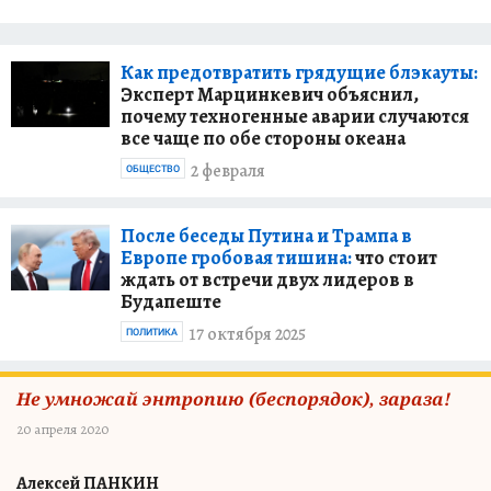
Программы развития СМИ,
финансировавшейся Агентством США по
Как предотвратить грядущие блэкауты:
международному развитию. С март 1998 по
Эксперт Марцинкевич объяснил,
октябрь 2001 — директор Центра
почему техногенные аварии случаются
исследований СМИ СРЕDА, главный редактор
все чаще по обе стороны океана
журнала о медиа СРЕDА. С октября 2001 по
2 февраля
ОБЩЕСТВО
2002 гг. — директор программы «Поддержка
российских СМИ» Института «Открытое
общество (фонд Сороса) — Россия» С 2003 по
После беседы Путина и Трампа в
Европе гробовая тишина:
что стоит
2004 — главный редактор журнала СРЕDА.
ждать от встречи двух лидеров в
2005 — январь 2006 — основатель и первый
Будапеште
редактор раздела «Мнения и комментарии»
17 октября 2025
газеты Известия. С мая 2007 — главный
ПОЛИТИКА
редактор журнала Стратегии и практика
издательского бизнеса. Ifra-ГИПП Magazine
Не умножай энтропию (беспорядок), зараза!
20 апреля 2020
Алексей ПАНКИН