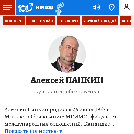
НОВОСТИ
ТОЛЬКО У НАС
ВОЕНКОРЫ
УКРАИНА: СВОДКА
КП В М
Алексей ПАНКИН
журналист, обозреватель
Алексей Панкин родился 26 июня 1957 в
Москве. Образование: МГИМО, факультет
международных отношений. Кандидат
исторических наук. С 1979 по 1988 гг. работал в
Показать полностью