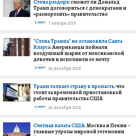
Стена раздора:
сможет ли Дональд
Трамп договориться с демократами и
«разморозить» правительство
7 января 2019
В МИРЕ
"Стена Трампа" не остановила Санта
Клауса:
Американцы поймали
воздушный шарик от мексиканской
девочки и исполнили ее мечту
26 декабря 2018
В МИРЕ
Трамп толкает страну в пропасть:
что
стоит за временной приостановкой
работы правительства США
26 декабря 2018
В МИРЕ
Счетная палата США:
Москва и Пекин –
главные угрозы мировой гегемонии