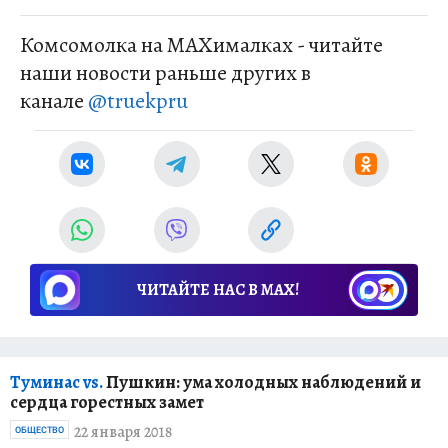
Комсомолка на MAXималках - читайте
наши новости раньше других в
канале
@truekpru
ЧИТАЙТЕ НАС В МАХ!
Туминас vs.
Пушкин: ума холодных наблюдений и
сердца горестных замет
22 января 2018
ОБЩЕСТВО