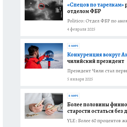
«Спецов по тарелкам»
р
отделом ФБР
Politico: Отдел ФБР по а
4 февраля 2025
В МИРЕ
Конкуренция вокруг А
чилийский президент
Президент Чили стал пер
5 января 2025
В МИРЕ
Более половины финнов
старости остаться без 
YLE: Более 60 процентов 