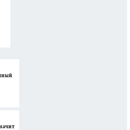
мный
значит