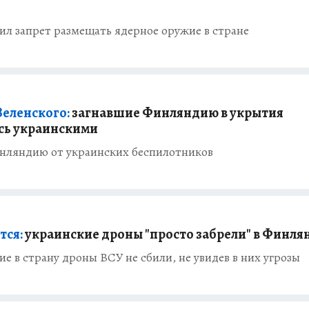
л запрет размещать ядерное оружие в стране
Зеленского:
загнавшие Финляндию в укрытия
сь украинскими
инляндию от украинских беспилотников
тся:
украинские дроны "просто забрели" в Финл
 в страну дроны ВСУ не сбили, не увидев в них угрозы