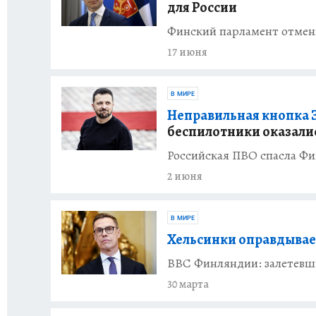
для России
Финский парламент отмени
17 июня
В МИРЕ
Неправильная кнопка 
беспилотники оказали
Российская ПВО спасла Ф
2 июня
В МИРЕ
Хельсинки оправдывае
ВВС Финляндии: залетевшие
30 марта