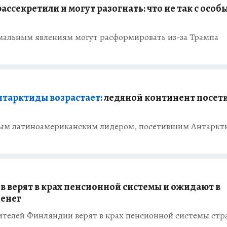
ассекретили и могут разогнать: что не так с особ
номальным явлениям могут расформировать из-за Трампа
нтарктиды возрастает:
ледяной континент посет
вым латиноамериканским лидером, посетившим Антаркт
 верят в крах пенсионной системы и ожидают в
денег
жителей Финляндии верят в крах пенсионной системы ст