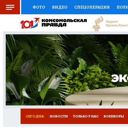
ФОТО
ВИДЕО
СПЕЦОПЕРАЦИЯ
ПОЛ
СОЦПОДДЕРЖКА
НАУКА
СПОРТ
КО
ВЫБОР ЭКСПЕРТОВ
ДОКТОР
ФИНАНС
КНИЖНАЯ ПОЛКА
ПРОГНОЗЫ НА СПОРТ
ПРЕСС-ЦЕНТР
НЕДВИЖИМОСТЬ
ТЕЛЕ
РАДИО КП
РЕКЛАМА
ТЕСТЫ
НОВОЕ 
СЕГОДНЯ:
НОВОСТИ
ТОЛЬКО У НАС
ВОЕНКОРЫ