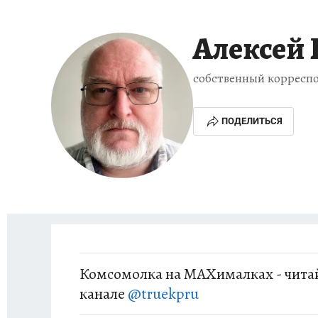
ИСПЫТАНО НА СЕБЕ
Алексей
собственный корресп
ПОДЕЛИТЬСЯ
Комсомолка на MAXималках - читай
канале
@truekpru