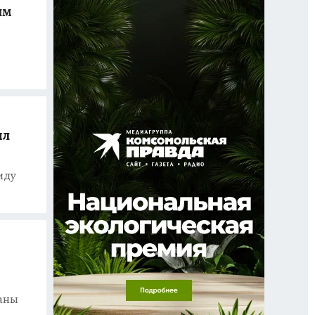
ым
ил
иду
раны