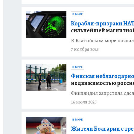
В МИРЕ
Корабли-призраки НАТ
сильнейшей магнитно
В Балтийском море появил
7 ноября 2025
В МИРЕ
Финская неблагодарно
недвижимостью россия
Финляндия запретила сде
16 июля 2025
В МИРЕ
Жители Болгарии с тре