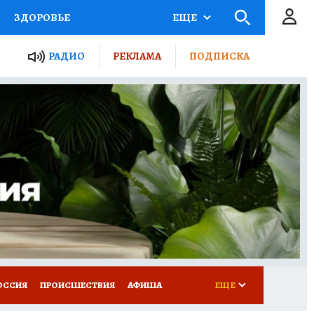
ЗДОРОВЬЕ
ЕЩЕ
ТЫ РОССИИ
АФИША
РАДИО
РЕКЛАМА
ПОДПИСКА
КРЕТЫ
ПУТЕВОДИТЕЛЬ
 ЖЕЛЕЗА
ТУРИЗМ
Д ПОТРЕБИТЕЛЯ
ВСЕ О КП
ОССИЯ
ПРОИСШЕСТВИЯ
АФИША
ЕЩЕ