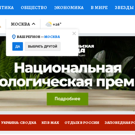
ИТИКА
ОБЩЕСТВО
ЭКОНОМИКА
В МИРЕ
ЗВЕЗДЫ
ЛУМНИСТЫ
ПРОИСШЕСТВИЯ
НАЦИОНАЛЬНЫЕ ПРОЕК
МОСКВА
+26
°
ВАШ РЕГИОН —
МОСКВА
Ы
ОТКРЫВАЕМ МИР
Я ЗНАЮ
СЕМЬЯ
ЖЕНСКИЕ СЕ
ДА
ВЫБРАТЬ ДРУГОЙ
ПРОМОКОДЫ
СЕРИАЛЫ
СПЕЦПРОЕКТЫ
ДЕФИЦИТ
ВИЗОР
КОЛЛЕКЦИИ
КОНКУРСЫ
РАБОТА У НАС
ГИ
НА САЙТЕ
УКРАИНА: СВОДКА
КП В МАХ
ОТДЫХ В РОССИИ
ЗАПОВЕДНАЯ Р