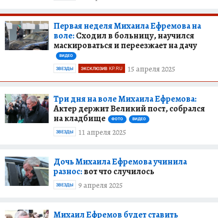
Первая неделя Михаила Ефремова на
воле:
Сходил в больницу, научился
маскироваться и переезжает на дачу
ВИДЕО
15 апреля 2025
ЗВЕЗДЫ
ЭКСКЛЮЗИВ KP.RU
Три дня на воле Михаила Ефремова:
Актер держит Великий пост, собрался
на кладбище
ФОТО
ВИДЕО
11 апреля 2025
ЗВЕЗДЫ
Дочь Михаила Ефремова учинила
разнос:
вот что случилось
9 апреля 2025
ЗВЕЗДЫ
Михаил Ефремов будет ставить