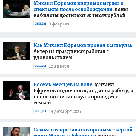
Михаил Ефремов впервые сыграет в
спектакле после освобождения:
цены
на билеты достигают 30 тысяч рублей
9 февраля
ЗВЕЗДЫ
Как Михаил Ефремов провел каникулы:
Актер на праздниках работал с
удовольствием
12 января
ЗВЕЗДЫ
Восемь месяцев на воле:
Михаил
Ефремов подлечился, ходит на работу, а
новогодние каникулы проведет с
семьей
14 декабря 2025
ЗВЕЗДЫ
Семья засекретила похороны четвертой
жены Михаила Ефремова:
тайное