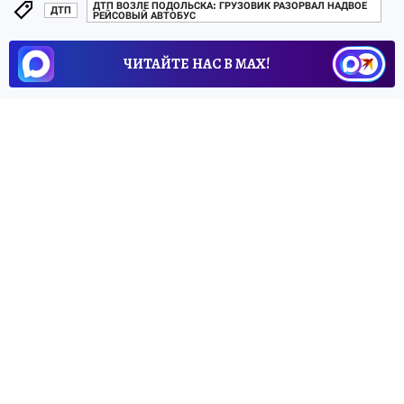
ДТП ВОЗЛЕ ПОДОЛЬСКА: ГРУЗОВИК РАЗОРВАЛ НАДВОЕ
ДТП
РЕЙСОВЫЙ АВТОБУС
ЧИТАЙТЕ НАС В МАХ!
ТАКЖЕ ПО ТЕМЕ:
ДТП возле Подольска:
грузовик разорвал
надвое рейсовый автобус
«Камаз»
Арутюняна, устроившего ДТП
под Подольском, был неисправен
20 ноября 2013
ПРОИСШЕСТВИЯ
За халат ответишь
17 ноября 2013
МОСКВА
Водителю"Камаза", устроившему аварию
под Подольском, продлили срок ареста