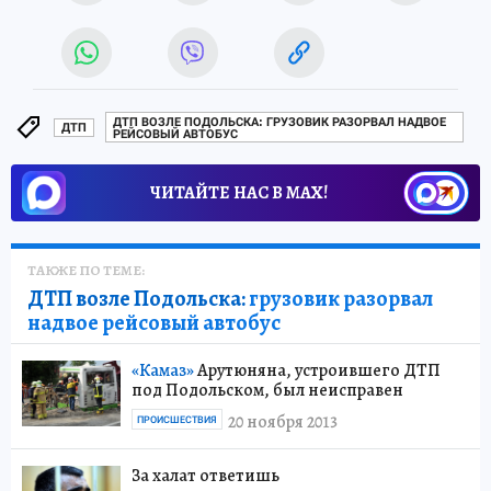
ДТП ВОЗЛЕ ПОДОЛЬСКА: ГРУЗОВИК РАЗОРВАЛ НАДВОЕ
ДТП
РЕЙСОВЫЙ АВТОБУС
ЧИТАЙТЕ НАС В МАХ!
ТАКЖЕ ПО ТЕМЕ:
ДТП возле Подольска:
грузовик разорвал
надвое рейсовый автобус
«Камаз»
Арутюняна, устроившего ДТП
под Подольском, был неисправен
20 ноября 2013
ПРОИСШЕСТВИЯ
За халат ответишь