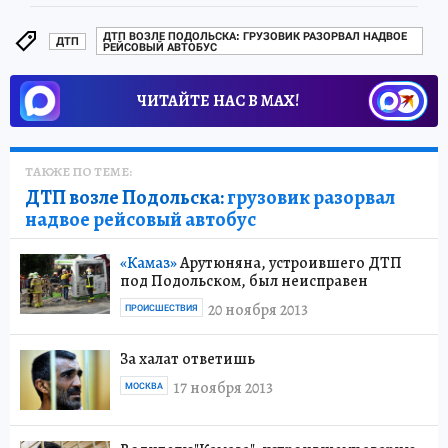
ДТП ВОЗЛЕ ПОДОЛЬСКА: ГРУЗОВИК РАЗОРВАЛ НАДВОЕ
ДТП
РЕЙСОВЫЙ АВТОБУС
ЧИТАЙТЕ НАС В МАХ!
ТАКЖЕ ПО ТЕМЕ:
ДТП возле Подольска:
грузовик разорвал
надвое рейсовый автобус
«Камаз»
Арутюняна, устроившего ДТП
под Подольском, был неисправен
20 ноября 2013
ПРОИСШЕСТВИЯ
За халат ответишь
17 ноября 2013
МОСКВА