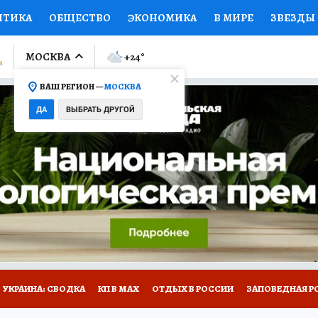
ИТИКА
ОБЩЕСТВО
ЭКОНОМИКА
В МИРЕ
ЗВЕЗДЫ
ЛУМНИСТЫ
ПРОИСШЕСТВИЯ
НАЦИОНАЛЬНЫЕ ПРОЕК
МОСКВА
+24
°
ВАШ РЕГИОН —
МОСКВА
Ы
ОТКРЫВАЕМ МИР
Я ЗНАЮ
СЕМЬЯ
ЖЕНСКИЕ СЕ
ДА
ВЫБРАТЬ ДРУГОЙ
ПРОМОКОДЫ
СЕРИАЛЫ
СПЕЦПРОЕКТЫ
ДЕФИЦИТ
ВИЗОР
КОЛЛЕКЦИИ
КОНКУРСЫ
РАБОТА У НАС
ГИ
НА САЙТЕ
УКРАИНА: СВОДКА
КП В МАХ
ОТДЫХ В РОССИИ
ЗАПОВЕДНАЯ Р