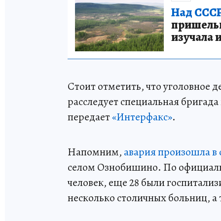
Над СССР
пришельце
изучала 
Стоит отметить, что уголовное д
расследует специальная бригада 
передает
«Интерфакс»
.
Напомним,
авария произошла в 
селом Ознобишино. По официаль
человек, еще 28 были госпитали
несколько столичных больниц, а