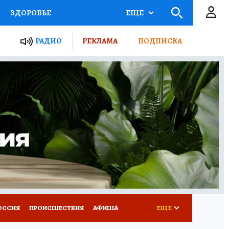
ЗДОРОВЬЕ
ЕЩЕ
ТЫ РОССИИ
АФИША
РАДИО
РЕКЛАМА
ПОДПИСКА
КРЕТЫ
ПУТЕВОДИТЕЛЬ
 ЖЕЛЕЗА
ТУРИЗМ
Д ПОТРЕБИТЕЛЯ
ВСЕ О КП
ОССИЯ
ПРОИСШЕСТВИЯ
АФИША
ЕЩЕ