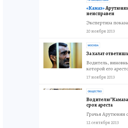
«Камаз»
Арутюнян
неисправен
Экспертиза показа
20 ноября 2013
МОСКВА
За халат ответиш
Водитель, виновный
которой его арест
17 ноября 2013
ОБЩЕСТВО
Водителю"Камаза
срок ареста
Грачья Арутюнян о
12 сентября 2013