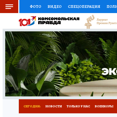
ФОТО
ВИДЕО
СПЕЦОПЕРАЦИЯ
ПОЛ
СОЦПОДДЕРЖКА
НАУКА
СПОРТ
КО
ВЫБОР ЭКСПЕРТОВ
ДОКТОР
ФИНАНС
КНИЖНАЯ ПОЛКА
ПРОГНОЗЫ НА СПОРТ
ПРЕСС-ЦЕНТР
НЕДВИЖИМОСТЬ
ТЕЛЕ
РАДИО КП
РЕКЛАМА
ТЕСТЫ
НОВОЕ 
СЕГОДНЯ:
НОВОСТИ
ТОЛЬКО У НАС
ВОЕНКОРЫ