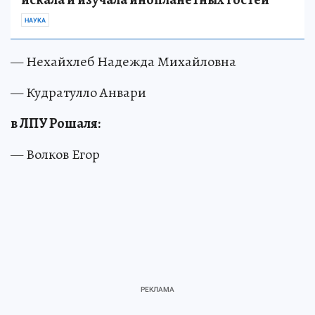
НАУКА
— Нехайхлеб Надежда Михайловна
— Кудратулло Анвари
в ЛПУ Рошаля:
— Волков Егор