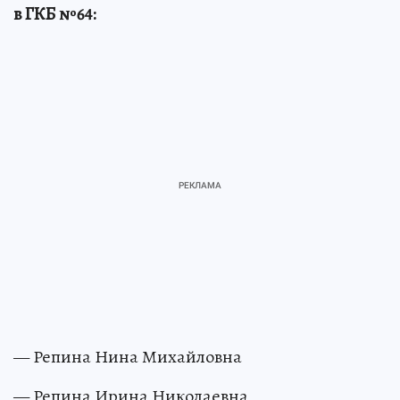
в ГКБ №64:
— Репина Нина Михайловна
— Репина Ирина Николаевна